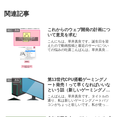
関連記事
これからのウェブ開発の計画につ
雑記・愚痴
いて意見を求む
こんにちは。草井真良です。誕生日を迎
えたので動画投稿と最近のサーバについ
ての悩みの吐露こんばんは。草井真良で
す。 私のVtuberとしての活動が7か月を
迎え、そして本日誕生日も迎えました。
私自身の調子の悪さや力不足、環境を良
くするのにお金...
第13世代CPU搭載ゲーミングノ
雑記・愚痴
ート発売！って早くなればいいな
という話（新しいゲーミングノー
トがちょっと欲しい）
こんばんは。草井真良です。タイトルの
通り、私は新しいゲーミングノートパソ
コンがちょっと欲しいです。私が使って
いるASUSのゲーミングノートのCPUは
i7-11800H（モバイルでの最高モデル）