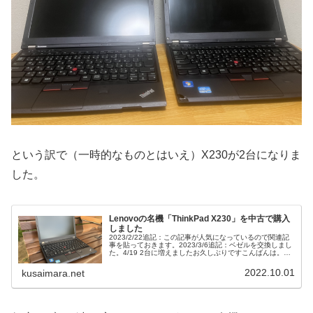
という訳で（一時的なものとはいえ）X230が2台になりま
した。
Lenovoの名機「ThinkPad X230」を中古で購入
しました
2023/2/22追記：この記事が人気になっているので関連記
事を貼っておきます。2023/3/6追記：ベゼルを交換しまし
た。4/19 2台に増えましたお久しぶりですこんばんは。草
井真良です。先日私は大阪日本橋でLenovoの「ThinkPa...
2022.10.01
kusaimara.net