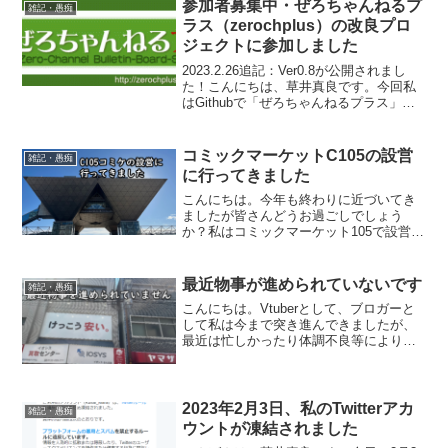
で、画像生成AIを動かす事以外はそこま
参加者募集中・ぜろちゃんねるプ
雑記・愚痴
で困ってい...
ラス（zerochplus）の改良プロ
ジェクトに参加しました
2023.2.26追記：Ver0.8が公開されまし
た！こんにちは、草井真良です。今回私
はGithubで「ぜろちゃんねるプラス」と
いう、5ch互換の掲示板スクリプトの改造
プロジェクトに参加しています。このよ
うなものです。上がプロジェクトが見
コミックマーケットC105の設営
雑記・愚痴
れ...
に行ってきました
こんにちは。今年も終わりに近づいてき
ましたが皆さんどうお過ごしでしょう
か？私はコミックマーケット105で設営の
お手伝いをしてきました。コミケ開催前
の東京ビッグサイトです。開催の前日だ
というのに結構人がいました（とは言っ
最近物事が進められていないです
雑記・愚痴
ても本番程ではないので...
こんにちは。Vtuberとして、ブロガーと
して私は今まで突き進んできましたが、
最近は忙しかったり体調不良等によりで
何もできていません。そういう訳で動画
制作や（まだ契約期間の猶予が残ってい
るとはいえ）ブログのサーバ移転ができ
ず、後回しにしてい...
2023年2月3日、私のTwitterアカ
雑記・愚痴
ウントが凍結されました