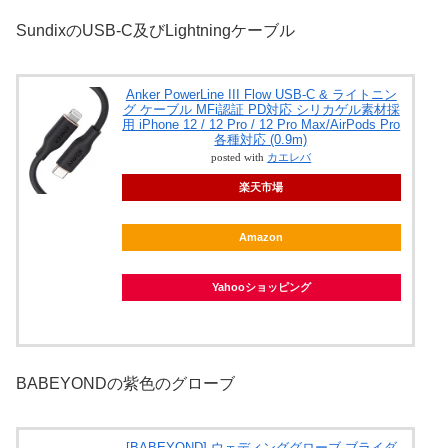
SundixのUSB-C及びLightningケーブル
Anker PowerLine III Flow USB-C & ライトニン
グ ケーブル MFi認証 PD対応 シリカゲル素材採
用 iPhone 12 / 12 Pro / 12 Pro Max/AirPods Pro
各種対応 (0.9m)
posted with
カエレバ
楽天市場
Amazon
Yahooショッピング
BABEYONDの紫色のグローブ
[BABEYOND] ウェディンググローブ ブライダ