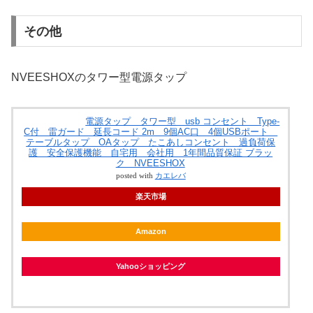
その他
NVEESHOXのタワー型電源タップ
電源タップ タワー型 usb コンセント Type-
C付 雷ガード 延長コード 2m 9個AC口 4個USBポート
テーブルタップ OAタップ たこあしコンセント 過負荷保
護 安全保護機能 自宅用 会社用 1年間品質保証 ブラッ
ク NVEESHOX
posted with
カエレバ
楽天市場
Amazon
Yahooショッピング