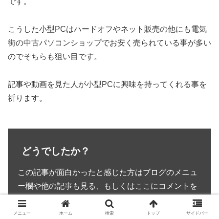
です。
こうした小型PCはハードオフやネット販売の他にも電気
街の中古パソコンショップでお安く売られている事が多い
のでそちらも狙い目です。
記事や動画を見た人が小型PCに興味を持ってくれる事を
祈ります。
どうでしたか？
この記事が面白かったと感じた方はブログのメニュ
ー欄や他の記事も見る、もしくはここにコメントを
ください。
他にもアマゾンや楽天の広告から商品を買ったりし
メニュー
ホーム
検索
トップ
サイドバー