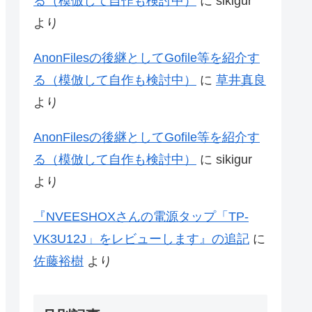
る（模倣して自作も検討中）
に
sikigur
より
AnonFilesの後継としてGofile等を紹介す
る（模倣して自作も検討中）
に
草井真良
より
AnonFilesの後継としてGofile等を紹介す
る（模倣して自作も検討中）
に
sikigur
より
『NVEESHOXさんの電源タップ「‎TP-
VK3U12J」をレビューします』の追記
に
佐藤裕樹
より