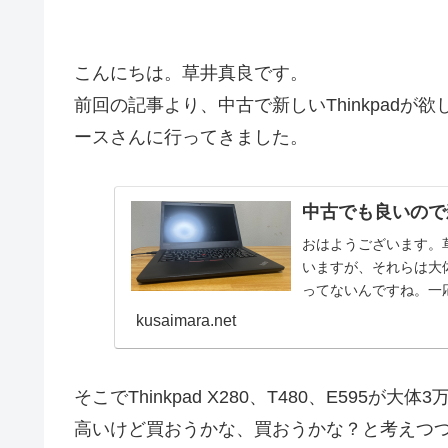
こんにちは。草井真良です。
前回の記事より、中古で新しいThinkpad
ースさんに行ってきました。
中古でも良いので新
おはようございます。草
いますが、それらは大体
ってないんですね。一応
が多...
kusaimara.net
そこでThinkpad X280、T480、E595が
高いけど買おうかな、買おうかな？と考えつ