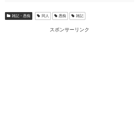
雑記・愚痴
同人
愚痴
雑記
スポンサーリンク