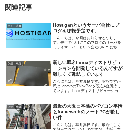
関連記事
Hostiganというサーバ会社にブ
雑記・愚痴
ログを移転予定です。
こんにちは。今回はお知らせとなりま
す。去年の10月にこのブログのサーバを
ミライサーバーという会社のVPSに移転
しましたが、最近になってここの回線の
速度が10Mbps（ケーブルテレビと同じ速
度）で、これはどうしようもないという
新しい匿名Linuxディストリビュ
雑記・愚痴
事を知ったのでよ...
ーションを開発しているんですが
難しくて難航しています
こんにちは。草井真良です。突然ですが
私はLenovoのThinkPadを現在4台所持し
ています。Linuxディストリビューション
の開発とテストを行うためです。どうし
てLinuxの開発に興味を持ったかと言いま
すと、YoutubeでPC-FRE...
最近の大阪日本橋のパソコン事情
雑記・愚痴
とframeworkのノートPCが欲し
い件
こんにちは。草井真良です。最近忙しく
て何もできていないのですが、大阪日本