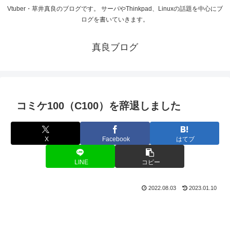
Vtuber・草井真良のブログです。 サーバやThinkpad、Linuxの話題を中心にブ
ログを書いていきます。
真良ブログ
コミケ100（C100）を辞退しました
X
Facebook
はてブ
LINE
コピー
2022.08.03
2023.01.10