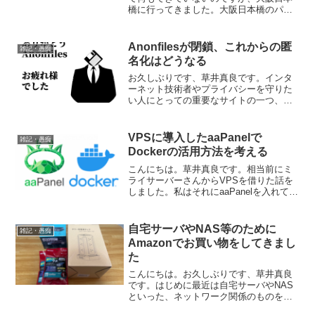
橋に行ってきました。大阪日本橋のパソ
コン事情いつもと変わりない感じでした
が、ショップインバースさんは以前に大
阪の最高気温に応じて値引きをするとい
Anonfilesが閉鎖、これからの匿
雑記・愚痴
うセールを行ったので、店...
名化はどうなる
お久しぶりです、草井真良です。インタ
ーネット技術者やプライバシーを守りた
い人にとっての重要なサイトの一つ、
Anonfilesが閉鎖されたようです。以下は
公式サイトからの引用です。After trying
endlessly for two ...
VPSに導入したaaPanelで
雑記・愚痴
Dockerの活用方法を考える
こんにちは。草井真良です。相当前にミ
ライサーバーさんからVPSを借りた話を
しました。私はそれにaaPanelを入れて管
理しています。aaPanelについての記事は
こちらです。便利なので今でも重宝して
います。はじめにそれでaaPanelに久し...
自宅サーバやNAS等のために
雑記・愚痴
Amazonでお買い物をしてきまし
た
こんにちは。お久しぶりです、草井真良
です。はじめに最近は自宅サーバやNAS
といった、ネットワーク関係のものを
色々導入しようかと思ってお買い物をし