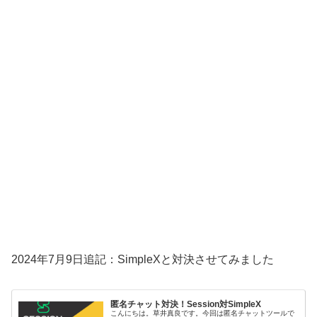
2024年7月9日追記：SimpleXと対決させてみました
匿名チャット対決！Session対SimpleX
こんにちは。草井真良です。今回は匿名チャットツールで