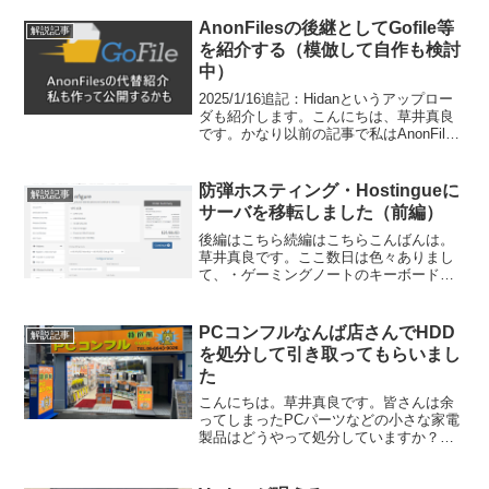
の記事となります。はじめに動画宣伝先
日にニコニコ動画とYoutubeでThinkpadの
AnonFilesの後継としてGofile等
解説記事
ジ...
を紹介する（模倣して自作も検討
中）
2025/1/16追記：Hidanというアップロー
ダも紹介します。こんにちは、草井真良
です。かなり以前の記事で私はAnonFiles
が閉鎖され、代替となるサービスを空い
た時間に探していました。いくつか見つ
けているのですが、悪用されないか（A...
防弾ホスティング・Hostingueに
解説記事
サーバを移転しました（前編）
後編はこちら続編はこちらこんばんは。
草井真良です。ここ数日は色々ありまし
て、・ゲーミングノートのキーボードが
壊れる（メーカー修理を依頼するとデー
タを消されるらしい）・コミケの原稿が
真っ白（グッズ制作とか他の事に夢中に
PCコンフルなんば店さんでHDD
解説記事
なっている、幸い1冊目は...
を処分して引き取ってもらいまし
た
こんにちは。草井真良です。皆さんは余
ってしまったPCパーツなどの小さな家電
製品はどうやって処分していますか？直
接普通ゴミに出すのは若干もったいない
し、大抵はお住まいの自治体に相談して