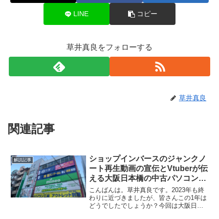
LINE
コピー
草井真良をフォローする
草井真良
関連記事
ショップインバースのジャンクノ
解説記事
ート再生動画の宣伝とVtuberが伝
える大阪日本橋の中古パソコンの
トレンド（2023年12月まで）
こんばんは。草井真良です。2023年も終
わりに近づきましたが、皆さんこの1年は
どうでしたでしょうか？今回は大阪日本
橋に行ってみての記事となり、今年最後