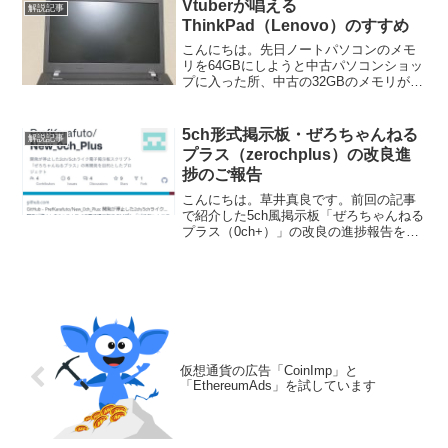
くださいとネットで調べても出てくるで
Vtuberが唱える
解説記事
しょう。実は役所には大...
ThinkPad（Lenovo）のすすめ
こんにちは。先日ノートパソコンのメモ
リを64GBにしようと中古パソコンショッ
プに入った所、中古の32GBのメモリが
11000円→13000円と約2割増になってい
て買う気が消し飛んだ草井真良です。今
回はLenovoのパソコンのブランドの1
5ch形式掲示板・ぜろちゃんねる
解説記事
つ、...
プラス（zerochplus）の改良進
捗のご報告
こんにちは。草井真良です。前回の記事
で紹介した5ch風掲示板「ぜろちゃんねる
プラス（0ch+）」の改良の進捗報告をし
たいと思います。言い忘れた事がありま
すが、ぜろちゃんねるプラスや私が改造
しているYakumoBBSは5ch専用ブラウザ
が使え...
仮想通貨の広告「CoinImp」と
「EthereumAds」を試しています