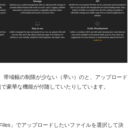
ですが、帯域幅の制限が少ない（早い）のと、アップロード
員で豪華な機能が付随していたりしています。
dd Files」でアップロードしたいファイルを選択して決