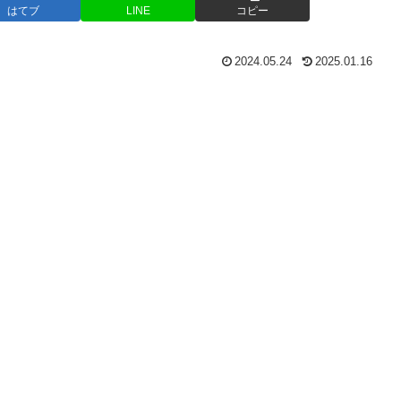
はてブ
LINE
コピー
2024.05.24
2025.01.16