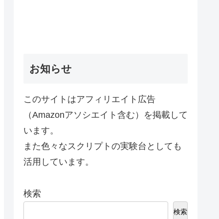
お知らせ
このサイトはアフィリエイト広告
（Amazonアソシエイト含む）を掲載して
います。
また色々なスクリプトの実験台としても
活用しています。
検索
検索