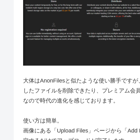
大体はAnonFilesと似たような使い勝手
したファイルを削除できたり、プレミアム会
なので時代の進化を感じております。
使い方は簡単。
画像にある「Upload Files」ページから「A