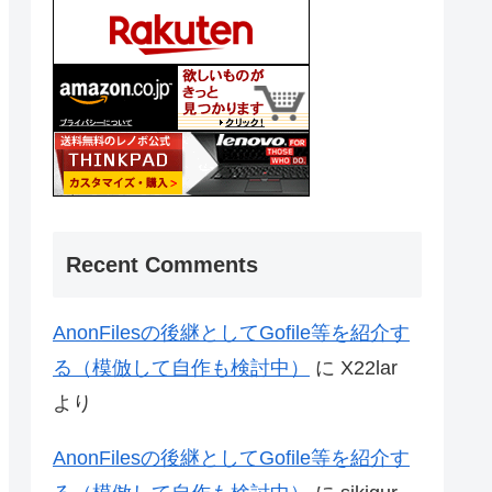
Recent Comments
AnonFilesの後継としてGofile等を紹介す
る（模倣して自作も検討中）
に
X22lar
より
AnonFilesの後継としてGofile等を紹介す