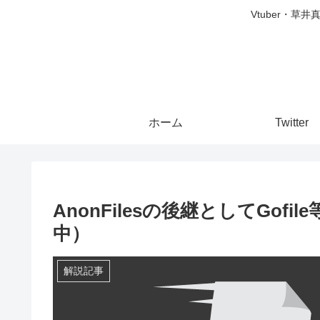
Vtuber・草
ホーム
Twitter
AnonFilesの後継としてGo
中）
解説記事