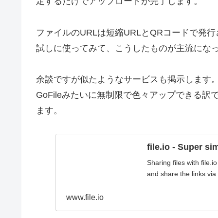
定するだけでアップロードが完了します。
ファイルのURLは短縮URLとQRコードで発
試しに使ってみて、こうしたものが主流にな
余談ですが似たようなサービスも掲示します
GoFileみたいに無制限で色々アップできる
ます。
file.io - Super si
Sharing files with file
and share the links via
www.file.io