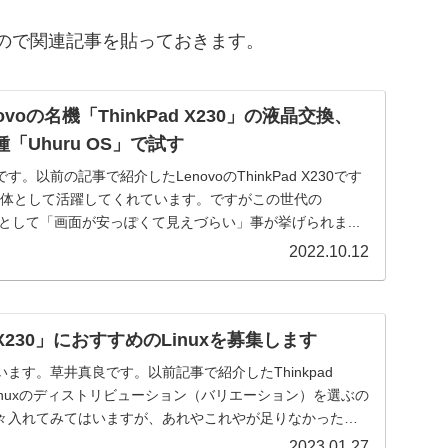
いるので関連記事を貼っておきます。
voの名機「ThinkPad X230」の液晶交換、
種「Uhuru OS」で試す
。以前の記事で紹介したLenovoのThinkPad X230です
用筐体として活躍してくれています。ですがこの世代の
題点として「画面が安っぽくて見えづらい」事が挙げられま...
2022.10.12
d X230」におすすめのLinuxを募集します
ます。草井真良です。以前記事で紹介したThinkpad
Linuxのディストリビューション（バリエーション）を選ぶの
々入れてみてはいますが、あれやこれやが足りなかったり
2023.01.27