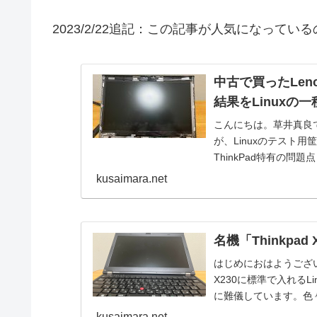
2023/2/22追記：この記事が人気になって
中古で買ったLeno
結果をLinuxの一
こんにちは。草井真良です
が、Linuxのテスト
ThinkPad特有の問
kusaimara.net
名機「Thinkpa
はじめにおはようござい
X230に標準で入れる
に難儀しています。色
して結局...
kusaimara.net