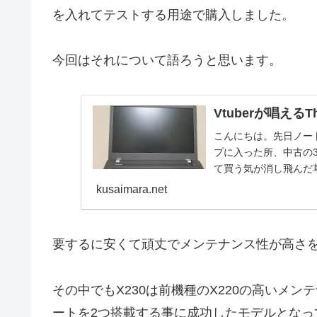
を入れてテストする用途で購入しました。
今回はそれについて語ろうと思います。
Vtuberが唱えるT
こんにちは。先日ノー
プに入った所、中古の32
て買う気が消し飛んだ草
つ、...
kusaimara.net
要するに安くて頑丈でメンテナンス性が高さ
その中でもX230は前機種のX220の高いメン
ートを2つ搭載する事に成功したモデルとなっ