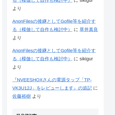
る（模倣して自作も検討中）
に
sikigur
より
AnonFilesの後継としてGofile等を紹介す
る（模倣して自作も検討中）
に
草井真良
より
AnonFilesの後継としてGofile等を紹介す
る（模倣して自作も検討中）
に
sikigur
より
『NVEESHOXさんの電源タップ「‎TP-
VK3U12J」をレビューします』の追記
に
佐藤裕樹
より