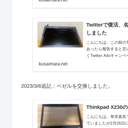
Twitterで復活
しました
こんにちは。この前のT
あったら報告すると言
くTwitter Ads
まし...
kusaimara.net
2023/3/6追記：ベゼルを交換しました。
Thinkpad X
こんにちは。草井真良
ていましたが2月26