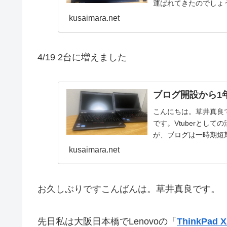
運ばれてきたのでしょう
貼り付ける...
kusaimara.net
4/19 2台に増えました
ブログ開設から1年、
こんにちは。草井真良
です。Vtuberとし
が、ブログは一時期短
は力なりと言いま...
kusaimara.net
お久しぶりですこんばんは。草井真良です。
先日私は大阪日本橋でLenovoの「
ThinkPad X