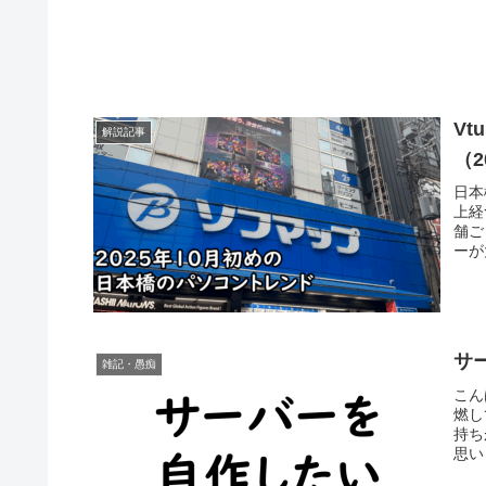
V
解説記事
（2
日本
上経
舗ご
ーが
サ
雑記・愚痴
こん
燃し
持ち
思い