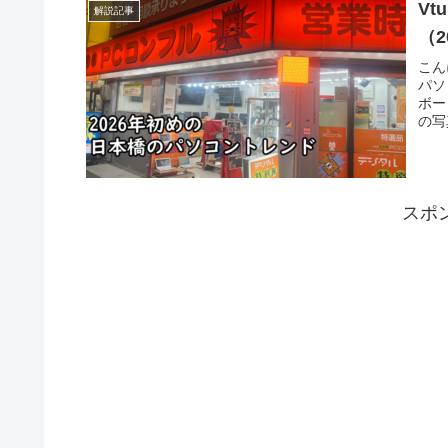
V
解説記事
（2
こん
パソ
ボー
の写
スポ