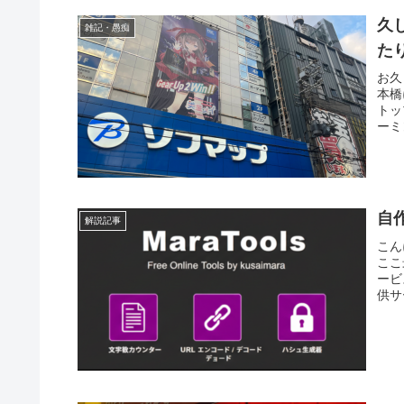
久
雑記・愚痴
た
お久
本橋
トッ
ーミ
自作
解説記事
こん
ここ
ービ
供サ