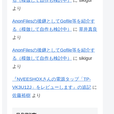
る（模倣して自作も検討中）
に
sikigur
より
AnonFilesの後継としてGofile等を紹介す
る（模倣して自作も検討中）
に
草井真良
より
AnonFilesの後継としてGofile等を紹介す
る（模倣して自作も検討中）
に
sikigur
より
『NVEESHOXさんの電源タップ「‎TP-
VK3U12J」をレビューします』の追記
に
佐藤裕樹
より