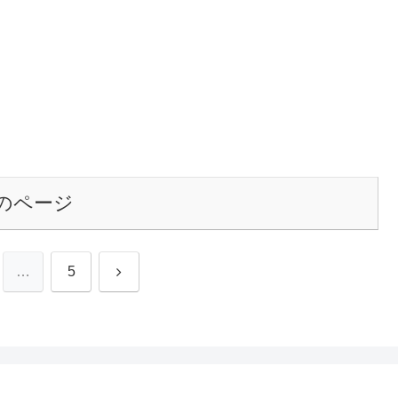
のページ
次
…
5
へ