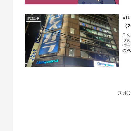
V
解説記事
（2
こん
つあ
の中
のP
スポ