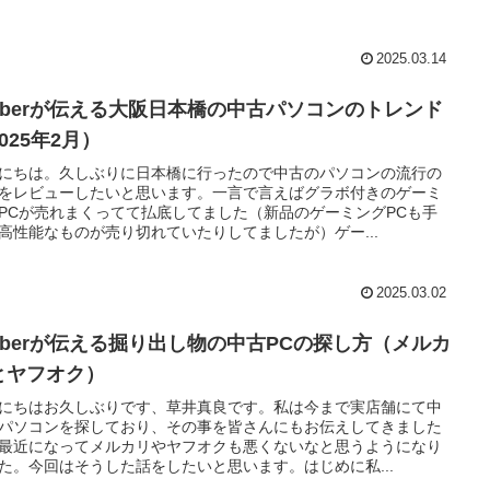
2025.03.14
tuberが伝える大阪日本橋の中古パソコンのトレンド
025年2月）
にちは。久しぶりに日本橋に行ったので中古のパソコンの流行の
をレビューしたいと思います。一言で言えばグラボ付きのゲーミ
PCが売れまくってて払底してました（新品のゲーミングPCも手
高性能なものが売り切れていたりしてましたが）ゲー...
2025.03.02
tuberが伝える掘り出し物の中古PCの探し方（メルカ
とヤフオク）
にちはお久しぶりです、草井真良です。私は今まで実店舗にて中
パソコンを探しており、その事を皆さんにもお伝えしてきました
最近になってメルカリやヤフオクも悪くないなと思うようになり
た。今回はそうした話をしたいと思います。はじめに私...