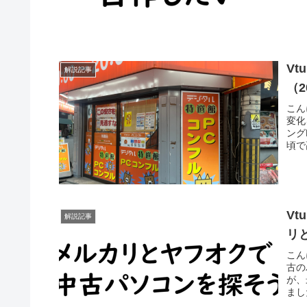
V
解説記事
（2
こん
変化
ング
頃で
V
解説記事
リ
こん
古の
が、
まし