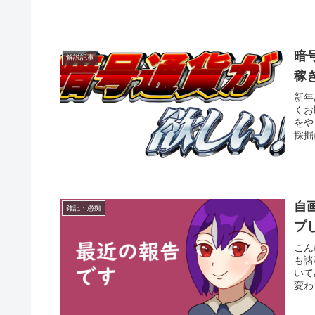
暗
解説記事
稼
新年
くお
をや
採掘
自
雑記・愚痴
プ
こん
も諸
いて
変わ