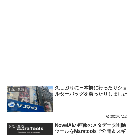
久しぶりに日本橋に行ったりショ
雑記・愚痴
ルダーバッグを買ったりしました
2026.07.12
NovelAIの画像のメタデータ削除
雑記・愚痴
ツールをMaratoolsで公開＆スギ