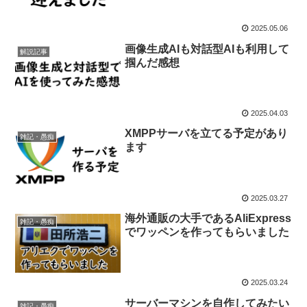
2025.05.06
画像生成AIも対話型AIも利用して
解説記事
掴んだ感想
2025.04.03
XMPPサーバを立てる予定があり
雑記・愚痴
ます
2025.03.27
海外通販の大手であるAliExpress
雑記・愚痴
でワッペンを作ってもらいました
2025.03.24
サーバーマシンを自作してみたい
雑記・愚痴