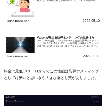
迎えたので動画投稿と最近のサーバについての悩みの吐露
こんばんは。草井真良です。 私のVtuberとしての活動が7
か月を迎え、そして本...
2022.05.10
kusaimara.net
Vtuberが教える防弾ホスティングの見分け方
2022/11/29追記「DMCA ignored」だから防弾ホスティン
グとは限らないみたいです。近況報告と防弾ホスティング
とは何かについてのお話 | 真良ブログこんにちは。草井真
良です。 前回からかなり間が空きましたが私は元気です。
最近...
2022.05.11
kusaimara.net
料金は最低10ユーロからでこの性能は防弾ホスティング
としては安いと思いきや大きな落とし穴がありました。