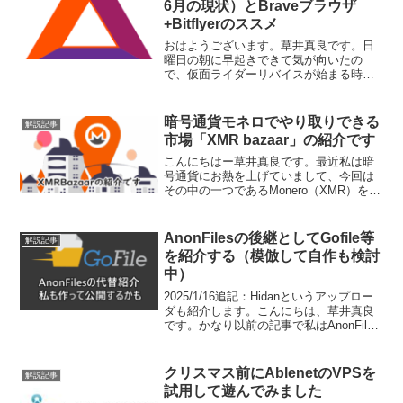
6月の現状）とBraveブラウザ
+Bitflyerのススメ
おはようございます。草井真良です。日
曜日の朝に早起きできて気が向いたの
で、仮面ライダーリバイスが始まる時間
（9時）までに記事を書きあげてみようと
思います。（現在7時54分）さて、皆さん
は仮想通貨というのをご存知だと思いま
暗号通貨モネロでやり取りできる
解説記事
すが、その中でベーシ...
市場「XMR bazaar」の紹介です
こんにちはー草井真良です。最近私は暗
号通貨にお熱を上げていまして、今回は
その中の一つであるMonero（XMR）を使
ってものやサービスを交換できる
XMRbazaarを紹介したいと思います。こ
れがそのXMRbazaarです。ページの色が
AnonFilesの後継としてGofile等
解説記事
明るく...
を紹介する（模倣して自作も検討
中）
2025/1/16追記：Hidanというアップロー
ダも紹介します。こんにちは、草井真良
です。かなり以前の記事で私はAnonFiles
が閉鎖され、代替となるサービスを空い
た時間に探していました。いくつか見つ
けているのですが、悪用されないか（A...
クリスマス前にAblenetのVPSを
解説記事
試用して遊んでみました