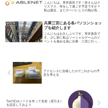
こんにちは。草井真良です！皆さんはク
リスマス、何をして過ごす予定ですか？
私は最近、またサーバいじりの熱が高ま
ってきていてそれをやっています。そし
てVPSを国内のものも含めて調査し、試
していました。その中で変わっているな
兵庫三宮にある各パソコンショッ
解説記事
と思ったのがAblen...
プを紹介します
こんにちはお久しぶりです。草井真良で
す。少し前に私はソーシャルゲームのイ
ベントを進める為に兵庫・三宮に行って
きました。はじめにそこでついでに各種
パソコンショップを探してきました。予
想外に多かったので各店舗の感想を書い
ていきたいと思います。結...
アドセンスに合格したのでこれからの予
定を考える
TorのExitノードを作って名前（逆引き）
を設定してみよう