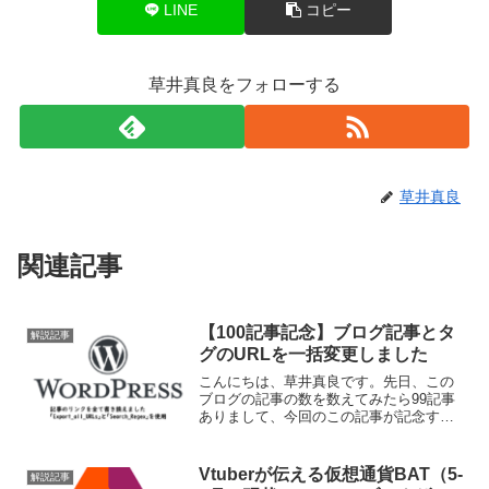
LINE
コピー
草井真良をフォローする
草井真良
関連記事
【100記事記念】ブログ記事とタ
解説記事
グのURLを一括変更しました
こんにちは、草井真良です。先日、この
ブログの記事の数を数えてみたら99記事
ありまして、今回のこの記事が記念すべ
き100記事目となります。それで今回はブ
ログ移転もあって良い機会だったので、
やたらと長かったブログ記事のURLを
Vtuberが伝える仮想通貨BAT（5-
解説記事
Wordpress...