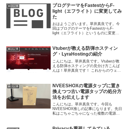
ブログテーマをFastestからF-
解説記事
light（エフライト）に変更してみ
た
おはようございます。草井真良です。今
回はブログのテーマをFastestからF-
light（エフライト）というものに変更し
ました。今回はその事についての記事で
す。どうして変更したのか数か月前に国
産のBloggerのテーマ（Zeroだったと思
Vtuberが教える防弾ホスティン
解説記事
う...
グ・LyraHostingの紹介
こんにちは。草井真良です。Vtuberが教
える防弾ホスティングの見分け方こんば
んは！草井真良です！ これからのウェブ
開発の計画について意見を求む こんにち
は。草井真良です。 誕生日を迎えたので
動画投稿と最近のサーバについての悩み
NVEESHOXの電源タップに置き
解説記事
の吐露 こん...
換えつつ古い電源タップの処分方
法をお伝えします
こんにちは。草井真良です。今回も
NVEESHOX推しの記事になります。先日
私はごちゃごちゃになった複数の電源タ
ップを綺麗に整理するために、この電源
タップを買いました。
(function(b,c,f,g,a,d,e){b.MoshimoAff...
Privacyを重視してみている