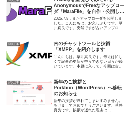
解説記事
AnonymousでFreeなアップロー
ダ「MaraFile」を自作・公開しま
した
2025.7.9：またアップローダを公開しま
した。こんにちは、お久しぶりです。草
井真良です。突然ですが古いアップロー
ダを公開したい欲望にかられた末に、ま
たアップローダを公開しました。前回は
機会があればアップローダを作ってみた
古のチャットツールと技術
解説記事
いと書きましたが...
「XMPP」を紹介します
こんにちは。草井真良です。最近は忙し
くて記事の更新が中々できない日々が続
いています。本題に入って、今回は古の
通信規格「XMPP」を取り上げたいと思
います。はじめにXMPPとは？XMPPと
は、2004年にIMPPのインターネットメッ
新年のご挨拶と
解説記事
セージの標...
Porkbun（WordPress）へ移転
のお知らせ
新年の挨拶が遅れてしまいすみません。
あけましておめでとうございます、草井
真良です。挨拶が遅れた理由は
Wordpressから移転させたBloggerの記事
をまたWordpressに移し替えたのが原因
です。こんな記事まで書いておいてブロ
グを移し...