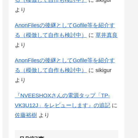
る（模倣して自作も検討中）
に
sikigur
より
AnonFilesの後継としてGofile等を紹介す
る（模倣して自作も検討中）
に
草井真良
より
AnonFilesの後継としてGofile等を紹介す
る（模倣して自作も検討中）
に
sikigur
より
『NVEESHOXさんの電源タップ「‎TP-
VK3U12J」をレビューします』の追記
に
佐藤裕樹
より