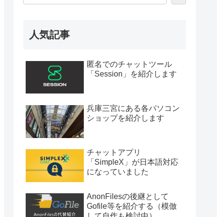
人気記事
匿名でのチャットツール
「Session」を紹介します
兵庫三宮にある各パソコン
ショップを紹介します
チャットアプリ
「SimpleX」が日本語対応
になっていました
AnonFilesの後継として
Gofile等を紹介する（模倣
して自作も検討中）