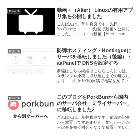
動画・（Alter） Linuxの有用アプ
解説記事
リ集を公開しました
こんばんは。草井真良です。先日、
YouTubeとニコニコ動画で動画を公開し
ました。・ニコニコ動画【Alter Linuxじ
ゃなくても使える】Alter Linuxの有用ア
プリ集【便利アプリ12選】（その３）・
YouTube動画にあるAlte...
防弾ホスティング・Hostingueに
解説記事
サーバを移転しました（後編）・
aaPanelで DNSを設定する
前編はこちら続編はこちらこんにちは。
スランプや原稿に取り組むまでの遅さに
より、コミケ100の原稿で地獄を見ている
草井真良です。契約したVPSですが、
CPUが4コアだったりメモリが8GBになっ
たり、ストレージが200GBのNvmeに増え
このブログをPorkBunから国内
解説記事
ていて...
のサーバ会社「ミライサーバー」
に移転しました2
こんばんは。草井真良です。前回の記事
から放置してすみません、忙しかったか
ら記事を書く機会がなくて放置していま
した。はじめに前回の記事はこちらにな
ります。Porkbunさんからミライサーバー