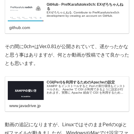
GitHub - PrefKarafuto/ex0ch: EXぜろちゃんね
る
EXぜろちゃんねる. Contribute to PrefKarafuto/ex0ch
development by creating an account on GitHub.
github.com
その間に0ch+はVer.0.81が公開されていて、遅かったかな
と思う事はありますが、何とか動画が投稿できて良かった
とも思います。
CGI(Perl)を利用するためのApacheの設定
XAMPP をインストールすると Perl の実行環境もインスト
ールされ、 Apache で CGI が利用できるように設定が行
われます。実際に Apache 経由で CGI を利用するため
に、デフォルトでどのような設定になっているのかを確...
www.javadrive.jp
動画の追記になりますが、LinuxではそのままPerlのcgiと
plファイルが動きましたが、WindowsやMacでは設定ファ