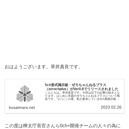
おはようございます。草井真良です。
5ch形式掲示板・ぜろちゃんねるプラス
（zerochplus）がVer0.8でリリースされました
こんにちは。草井真良です。今回は以下の記事の続きとな
ります。はじめに本題のぜろちゃんねるプラスについて報
告です。ついにこの度、私が参加している5ch風掲示板の
改良プロジェクトが進み、一つの結実を迎えました。各種
機能が盛り込まれ、バージョンが...
2023.02.26
kusaimara.net
この度は樺太庁長官さんら0ch+開発チームの人々の為に