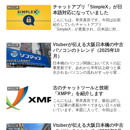
Diffusion」をローカルで動かしてみよう
と思い立ちました。...
チャットアプリ「SimpleX」が日
解説記事
本語対応になっていました
こんにちは。草井真良です。今回は以前
紹介していたチャットアプリ
「SimpleX」が更新され、日本語に対応
していた件をお伝えします。先月末の
Ver5.1で日本語化に対応できたようで
す。インターフェースや使い方の説明画
Vtuberが伝える大阪日本橋の中古
解説記事
面がしっかり日本語化されて...
パソコンのトレンド（2025年10
月）
日本橋のパソコン関係において久々の記
事更新です。あれから半年以上経つと展
示されるパソコンの流れがすっかり変わ
っていました。店舗ごとに大まかな変化
を記していきます。ドスパラはジャンク
コーナーが大幅に縮小し、特にOSなしの
古のチャットツールと技術
解説記事
ジャンクパソコンが絶滅...
「XMPP」を紹介します
こんにちは。草井真良です。最近は忙し
くて記事の更新が中々できない日々が続
いています。本題に入って、今回は古の
通信規格「XMPP」を取り上げたいと思
います。はじめにXMPPとは？XMPPと
は、2004年にIMPPのインターネットメッ
Vtuberが伝える大阪日本橋の中古
解説記事
セージの標...