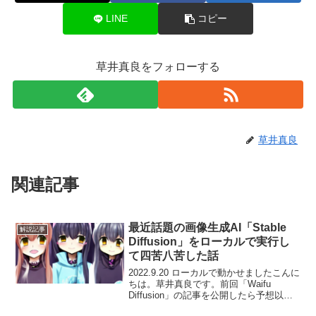
LINE
コピー
草井真良をフォローする
草井真良
関連記事
最近話題の画像生成AI「Stable
解説記事
Diffusion」をローカルで実行し
て四苦八苦した話
2022.9.20 ローカルで動かせましたこんに
ちは。草井真良です。前回「Waifu
Diffusion」の記事を公開したら予想以上
の反響を得たので、大元となる「Stable