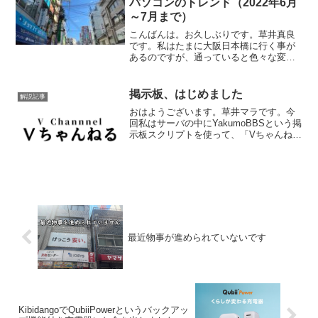
パソコンのトレンド（2022年6月
～7月まで）
こんばんは。お久しぶりです。草井真良
です。私はたまに大阪日本橋に行く事が
あるのですが、通っていると色々な変化
を感じる時があります。6月と7月、そし
て8月の今に至るまでに分けて所感を書い
ていきます。・6月一言で言えば各中古パ
掲示板、はじめました
解説記事
ソコンショップにT...
おはようございます。草井マラです。今
回私はサーバの中にYakumoBBSという掲
示板スクリプトを使って、「Vちゃんね
る」という掲示板を創設しました。何故
こういう掲示板方式にしたかと言います
と、Vtuberの主なプラットフォームは
Youtub...
最近物事が進められていないです
KibidangoでQubiiPowerというバックアッ