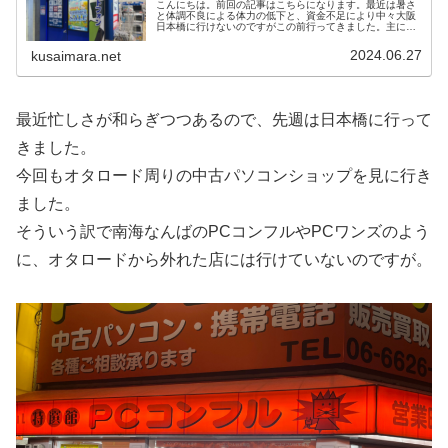
こんにちは。前回の記事はこちらになります。最近は暑さ
と体調不良による体力の低下と、資金不足により中々大阪
日本橋に行けないのですがこの前行ってきました。主にオ
タロードとその周辺の中古パソコンショップを見て回りま
した。そうして見ていった感想とし...
2024.06.27
kusaimara.net
最近忙しさが和らぎつつあるので、先週は日本橋に行って
きました。
今回もオタロード周りの中古パソコンショップを見に行き
ました。
そういう訳で南海なんばのPCコンフルやPCワンズのよう
に、オタロードから外れた店には行けていないのですが。