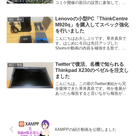
コミケ開催の前日の設営に参加して、そ
の光景をカメラに納めました。タイムラ
プス撮影はできませんでしたが、ちょっ
としたShorts動画は撮れましたので是非
Lenovoの小型PC「ThinkCentre
雑記・愚痴
見てください。...
M920q」を購入してスペック強化
を行いました
こんにちはお久しぶりです。草井真良で
す。はじめに今日は先日アップした
Shortsや動画の内容を補強する形で、先
日購入したLenovoの小型
PC「ThinkCentre M920q」とそれのスペ
ックを増強するPCパーツを組み込んだと
Twitterで復活、名機で知られる
雑記・愚痴
いう話をし...
Thinkpad X230のベゼルを注文し
ました
こんにちは。この前のTwitter凍結から完
全復帰できた草井真良です。何か進展が
あったら報告すると言いながら報告が遅
くなってすみません、ツイートだけでな
くTwitter Adsキャンペーン諸々にも完全
復帰する事に成功しました。本題に入り
まし...
XAMPPの紹介動画を公開しました