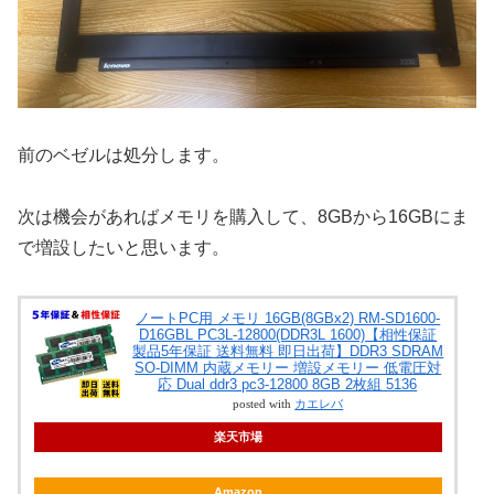
前のベゼルは処分します。
次は機会があればメモリを購入して、8GBから16GBにま
で増設したいと思います。
ノートPC用 メモリ 16GB(8GBx2) RM-SD1600-
D16GBL PC3L-12800(DDR3L 1600)【相性保証
製品5年保証 送料無料 即日出荷】DDR3 SDRAM
SO-DIMM 内蔵メモリー 増設メモリー 低電圧対
応 Dual ddr3 pc3-12800 8GB 2枚組 5136
posted with
カエレバ
楽天市場
Amazon