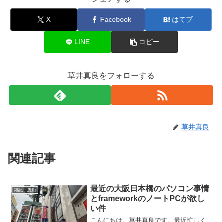
X
Facebook
はてブ
LINE
コピー
草井真良をフォローする
草井真良
関連記事
最近の大阪日本橋のパソコン事情
雑記・愚痴
とframeworkのノートPCが欲し
い件
こんにちは。草井真良です。最近忙しく