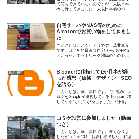
て何もできていないのですが、大阪日本
橋に行ってきました。大阪日本橋のパソ
コン事情いつもと変わりない感じでした
が、ショップインバースさんは以前に大
阪の最高気温に応じて値引きをするとい
自宅サーバやNAS等のために
雑記・愚痴
うセールを行ったので、店...
Amazonでお買い物をしてきまし
た
こんにちは。お久しぶりです、草井真良
です。はじめに最近は自宅サーバやNAS
といった、ネットワーク関係のものを
色々導入しようかと思ってお買い物をし
てきました。今回はその前段階として、
購入したものを紹介します。
Bloggerに移転して1か月半が経
雑記・愚痴
(function(b,c,f,g...
った感想（価格・デザイン・SEO
を語る）
こんにちは。草井真良です。7月初めにブ
ログをGoogleが運営しているBloggerに移
してから1か月半が経ちました。今回はそ
の感想を記してみようと思います。・無
料で使える1つめのメリットはこれです
ね。私はWordPressからBlogge...
コミケ設営に参加しました（動画
雑記・愚痴
つき）
こんにちは。草井真良です。遅くなりま
したがコミケ104、お疲れ様でした。私は