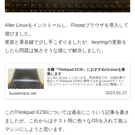
Alter Linuxをインストールし、Floorpブラウザを導入して
遊びました。
更新と署名鍵で少し手こずりましたが、keyringの更新を
したら問題は無さそうな感じで解決しました。
名機「Thinkpad X230」におすすめのLinuxを募
集します
はじめにおはようございます。草井真良です。以前記事で
紹介したThinkpad X230に標準で入れるLinuxのディスト
リビューション（バリエーション）を選ぶのに難儀してい
ます。色々入れてみてはいますが、あれやこれやが足りな
かったりして結局...
2023.01.27
kusaimara.net
このThinkpad X230については過去にこういう記事を書き
ましたが、これからはテスト用に色々なOSを入れて遊ぶ
マシンにしようと思います。