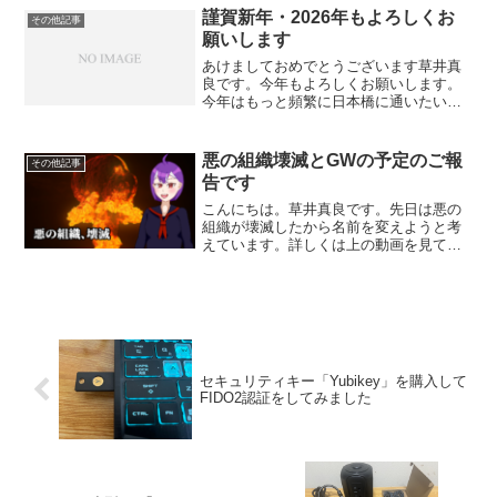
る人がいたらできればコメントしてくだ
謹賀新年・2026年もよろしくお
その他記事
さい。実害はないのですが...
願いします
あけましておめでとうございます草井真
良です。今年もよろしくお願いします。
今年はもっと頻繁に日本橋に通いたいと
思いますしガジェットやプログラミング
の話もしたいと思います。メモリの価格
が高騰しているので難しいかもしれませ
悪の組織壊滅とGWの予定のご報
その他記事
んが頑張ります。
告です
こんにちは。草井真良です。先日は悪の
組織が壊滅したから名前を変えようと考
えています。詳しくは上の動画を見てく
ださい。このような事があって私は名前
を変えようと思った次第です。名前の由
来がカラ＝キタイからも来たとはいえ、
響きが下品だというご指摘...
セキュリティキー「Yubikey」を購入して
FIDO2認証をしてみました