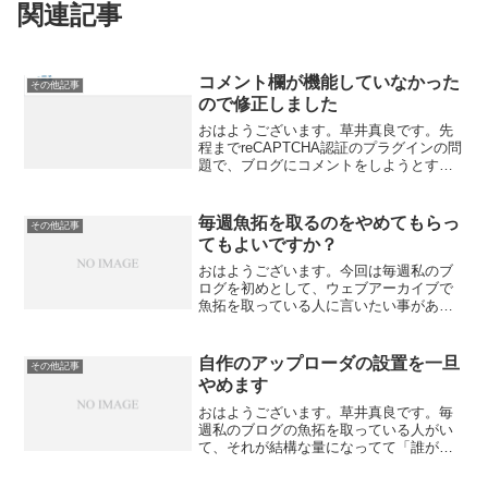
関連記事
コメント欄が機能していなかった
その他記事
ので修正しました
おはようございます。草井真良です。先
程までreCAPTCHA認証のプラグインの問
題で、ブログにコメントをしようとする
と「エラー：Google reCAPTCHA認証に
失敗しました」というエラー画面が発生
している事にTwitterでご指摘を受...
毎週魚拓を取るのをやめてもらっ
その他記事
てもよいですか？
おはようございます。今回は毎週私のブ
ログを初めとして、ウェブアーカイブで
魚拓を取っている人に言いたい事があり
ます。前の記事でも言ったんですが、毎
週魚拓サイトをフル動員して私のブログ
や他のサイトの魚拓を取るのはやめてく
自作のアップローダの設置を一旦
その他記事
ださい。有益な情報やペー...
やめます
おはようございます。草井真良です。毎
週私のブログの魚拓を取っている人がい
て、それが結構な量になってて「誰が」
「何のために」やっているのか分からな
いから不気味に感じます。（魚拓取って