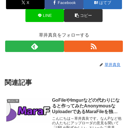
X
Facebook
はてブ
LINE
コピー
草井真良をフォローする
草井真良
関連記事
GoFileやImgurなどの代わりにな
解説記事
ると作ってみたAnonymousな
UploaderであるMaraFileを独立
したサービス「marafile.cc」にし
こんにちは～草井真良です。なんPなど他
ました
の人たちにアップローダの意見を聞いて
「URLが恥ずかしい」といったご意見を