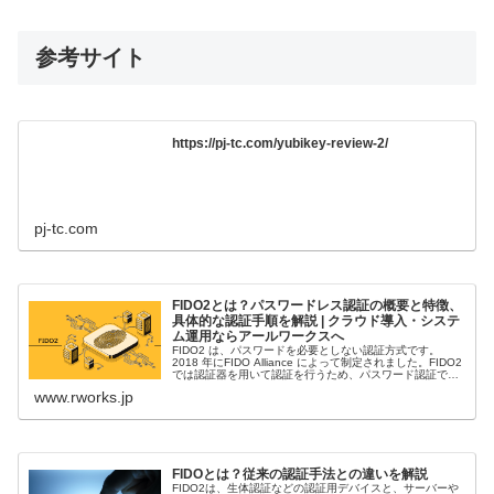
参考サイト
https://pj-tc.com/yubikey-review-2/
pj-tc.com
FIDO2とは？パスワードレス認証の概要と特徴、
具体的な認証手順を解説 | クラウド導入・システ
ム運用ならアールワークスへ
FIDO2 は、パスワードを必要としない認証方式です。
2018 年にFIDO Alliance によって制定されました。FIDO2
では認証器を用いて認証を行うため、パスワード認証でよ
くあるなりすましや、不正アクセスなどのリスクを回避で
www.rworks.jp
き...
FIDOとは？従来の認証手法との違いを解説
FIDO2は、生体認証などの認証用デバイスと、サーバーや