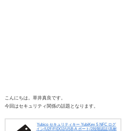
こんにちは。草井真良です。
今回はセキュリティ関係の話題となります。
Yubico セキュリティキー YubiKey 5 NFC ログ
イン/U2F/FIDO2/USB-A ポート/2段階認証/高耐