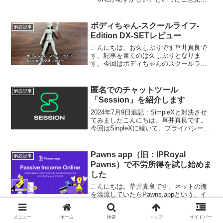
頂いた事を受けてドメインを新しく取
得、MaraFileを独立したアップローダと
して機能させる事にしました。今までは
ボディちゃん-スクールライフ-
解説記事
ドメイン代をケ...
Edition DX-SETレビュー
こんにちは、お久しぶりです草井真良で
す。記事を書くのは久しぶりとなりま
す。今回はボディちゃんのスクールライ
フのレビューをしたいと思います。
(function(b,c,f,g,a,d,e)
{b.MoshimoAffiliateObject=a...
匿名でのチャットツール
解説記事
「Session」を紹介します
2024年7月9日追記：SimpleXと対決させ
てみましたこんにちは。草井真良です。
今回はSinpleXに続いて、プライバシーの
保護（匿名化）が進んでいるチャットツ
ール「Session」を紹介したいと思いま
す。上記リンクがSinpleXの解...
Pawns app（旧：IPRoyal
解説記事
Pawns）で不労所得を試し始めま
した
こんにちは。草井真良です。ネットの海
を漂流していたらPawns.appという、イ
ンストールしてずっと動かすだけでお金
がたまるツールを発見しました。説明は
下記に譲るとして、上記リンクを踏んで
メニュー
ホーム
検索
トップ
サイドバー