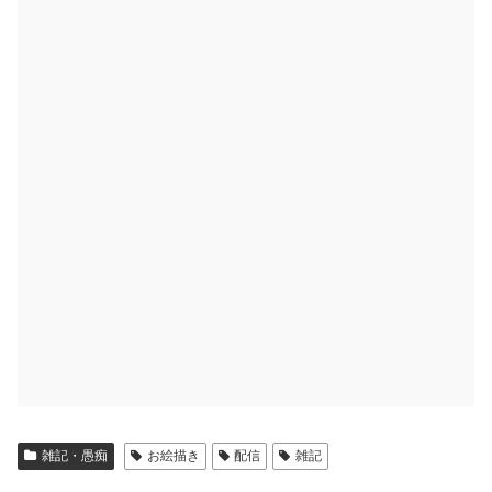
雑記・愚痴
お絵描き
配信
雑記