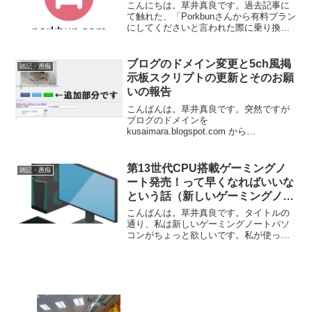
こんにちは。草井真良です。過去記事に
て触れた、「Porkbunさんから有料プラン
にしてくださいと言われた際に乗り換え
ができそうなホスティング会社を探しま
した。」という記事から約2か月半、つい
に有料プランに変更してくださいという
ブログのドメイン変更と5ch風掲
雑記・愚痴
通知のメールが...
示板スクリプトの更新とそのお願
いの報告
こんばんは。草井真良です。突然ですが
ブログのドメインを
kusaimara.blogspot.com から
kusaimara.com に変更しました。理由は
前回の記事で触れたようにSEOが弱いと
感じ、調べてみた結果ドメインが原因だ
第13世代CPU搭載ゲーミングノ
雑記・愚痴
ろうと当た...
ート発売！って早くなればいいな
という話（新しいゲーミングノー
トがちょっと欲しい）
こんばんは。草井真良です。タイトルの
通り、私は新しいゲーミングノートパソ
コンがちょっと欲しいです。私が使って
いるASUSのゲーミングノートのCPUは
i7-11800H（モバイルでの最高モデル）
で、画像生成AIを動かす事以外はそこま
で困ってい...