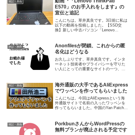
動画『「Lenovo ThinkPad
雑記・愚痴
E570」のお手入れをします』の
宣伝と追記
こんにちは。草井真良です。3日前に私は
以下の動画を投稿しました。【SSD交
換】新しい中古パソコン「Lenovo
ThinkPad E570」のお手入れをします
【Windows再インストール】今回はそれ
の追記と感想です。
Anonfilesが閉鎖、これからの匿
雑記・愚痴
名化はどうなる
お久しぶりです、草井真良です。インタ
ーネット技術者やプライバシーを守りた
い人にとっての重要なサイトの一つ、
Anonfilesが閉鎖されたようです。以下は
公式サイトからの引用です。After trying
endlessly for two ...
海外通販の大手であるAliExpress
雑記・愚痴
でワッペンを作ってもらいました
こんにちは。今回はAliExpressという海
外通販サイトで名前の入ったワッペンを
作ってもらいました。中国のYan Patch
Storeという店がやってくださりました。
送料と期間はかかりますが、安価に独自
のデザインのワッペンを作ってくださ...
PorkbunさんからWordPressの
雑記・愚痴
無料プランが廃止される予定です