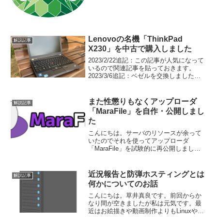
をいじっていて、コントロールパネルで
CGIファイルを動かすコツをつかんでき
たので、メモ代わりにそれをここに書き
記そうと思います。使う...
Lenovoの名機「ThinkPad
解説記事
X230」を中古で購入しました
2023/2/22追記：この記事が人気になって
いるので関連記事を貼っておきます。
2023/3/6追記：ベゼルを交換しました。
4/19 2台に増えましたお久しぶりですこ
んばんは。草井真良です。先日私は大阪
日本橋でLenovoの「ThinkPa...
また性懲りもなくアップローダ
解説記事
「MaraFile」を自作・公開しまし
た
こんにちは。サーバのリソースが余って
いたのでそれを使ってアップローダ
「MaraFile」を試験的に再公開しまし
た。関連した過去記事はこちらになりま
す。今回は色々と改良して、オブジェク
トストレージにファイルを置けるように
近況報告と防弾ホスティングとは
解説記事
する事で安価にアップロ...
何かについてのお話
こんにちは。草井真良です。前回からか
なり間が空きましたが私は元気です。最
近はお絵描きや動画制作よりもLinuxやそ