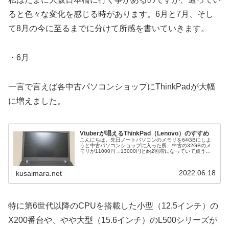
ると色々な変化を感じる時があります。6月と7月、そし
て8月の今に至るまでに分けて所感を書いていきます。
・6月
一言で言えば各中古パソコンショップにThinkPadが大幅
に増えました。
Vtuberが唱えるThinkPad（Lenovo）のすすめ
こんにちは。先日ノートパソコンのメモリを64GBにしよ
うと中古パソコンショップに入った所、中古の32GBのメ
モリが11000円→13000円と約2割増になっていて買う気
が消し飛んだ草井真良です。今回はLenovoのパソコンのブ
ランドの1つ、...
2022.06.18
kusaimara.net
特に第6世代以降のCPUを搭載した小型（12.5インチ）の
X200番台や、やや大型（15.6インチ）のL500シリーズが