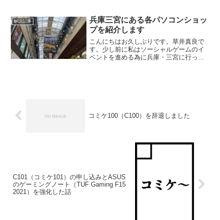
れを使ったサーバいじりで忙しいです。
つい最近知ったんですが、以前の記事で
紹介した防弾ホスティング会社について
兵庫三宮にある各パソコンショッ
解説記事
ですが、DMCA ...
プを紹介します
こんにちはお久しぶりです。草井真良で
す。少し前に私はソーシャルゲームのイ
ベントを進める為に兵庫・三宮に行って
きました。はじめにそこでついでに各種
パソコンショップを探してきました。予
想外に多かったので各店舗の感想を書い
ていきたいと思います。結...
コミケ100（C100）を辞退しました
C101（コミケ101）の申し込みとASUS
のゲーミングノート（TUF Gaming F15
2021）を強化した話