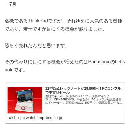
・7月
名機であるThinkPadですが、それゆえに人気のある機種
であり、若干ですが目にする機会が減りました。
恐らく売れたんだと思います。
その代わりに目にする機会が増えたのはPanasonicのLet’s
noteです。
12型2in1レッツノートが29,800円！PCコンフル
で中古品セール
着脱式キーボード仕様のパナソニック製12インチ
2in1「CF-XZ6RD4VS」中古品が、PCコンフル秋葉原各店
にてセール中。店頭価格は29,800円で、保証30日の中古品
となっています。
akiba-pc.watch.impress.co.jp