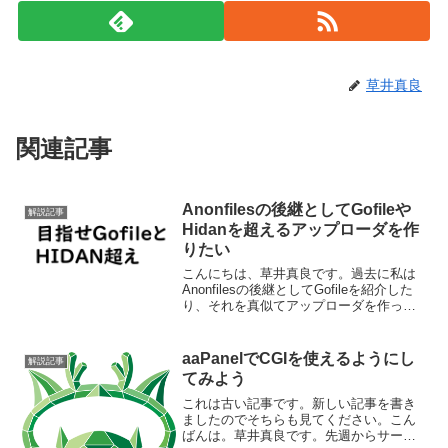
草井真良
関連記事
Anonfilesの後継としてGofileや
解説記事
Hidanを超えるアップローダを作
りたい
こんにちは、草井真良です。過去に私は
Anonfilesの後継としてGofileを紹介した
り、それを真似てアップローダを作った
りしていました（予算と利用者がいなく
てすぐ畳みましたが）はじめに最近にな
ってHidanというシンプルなアップローダ
aaPanelでCGIを使えるようにし
解説記事
の...
てみよう
これは古い記事です。新しい記事を書き
ましたのでそちらも見てください。こん
ばんは。草井真良です。先週からサーバ