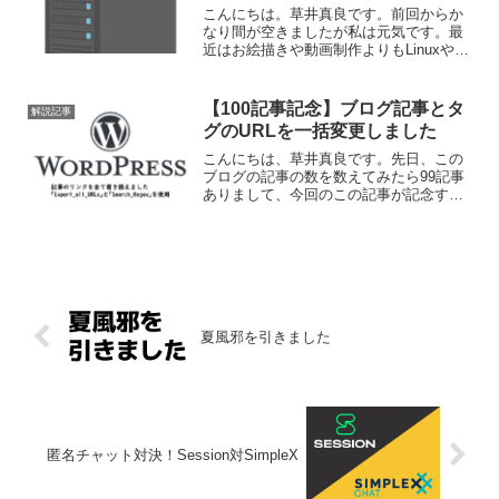
こんにちは。草井真良です。前回からか
なり間が空きましたが私は元気です。最
近はお絵描きや動画制作よりもLinuxやそ
れを使ったサーバいじりで忙しいです。
つい最近知ったんですが、以前の記事で
紹介した防弾ホスティング会社について
【100記事記念】ブログ記事とタ
解説記事
ですが、DMCA ...
グのURLを一括変更しました
こんにちは、草井真良です。先日、この
ブログの記事の数を数えてみたら99記事
ありまして、今回のこの記事が記念すべ
き100記事目となります。それで今回はブ
ログ移転もあって良い機会だったので、
やたらと長かったブログ記事のURLを
Wordpress...
夏風邪を引きました
匿名チャット対決！Session対SimpleX