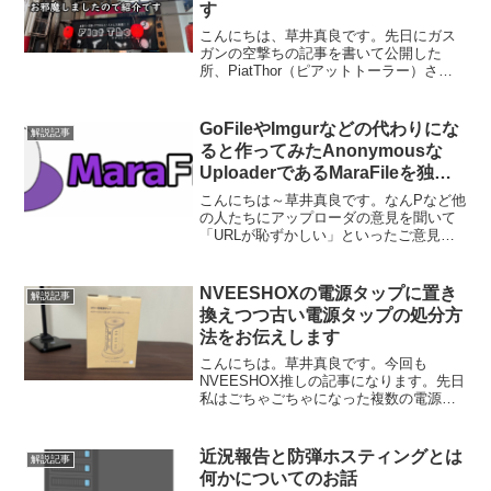
す
こんにちは、草井真良です。先日にガス
ガンの空撃ちの記事を書いて公開した
所、PiatThor（ピアットトーラー）さん
という射撃場の公式アカウントから反応
を頂きました。このご縁がきっかけで先
日そこにお伺いしてきました。そういう
GoFileやImgurなどの代わりにな
解説記事
訳で今回はこちらの...
ると作ってみたAnonymousな
UploaderであるMaraFileを独立
したサービス「marafile.cc」にし
こんにちは～草井真良です。なんPなど他
ました
の人たちにアップローダの意見を聞いて
「URLが恥ずかしい」といったご意見を
頂いた事を受けてドメインを新しく取
得、MaraFileを独立したアップローダと
して機能させる事にしました。今までは
NVEESHOXの電源タップに置き
解説記事
ドメイン代をケ...
換えつつ古い電源タップの処分方
法をお伝えします
こんにちは。草井真良です。今回も
NVEESHOX推しの記事になります。先日
私はごちゃごちゃになった複数の電源タ
ップを綺麗に整理するために、この電源
タップを買いました。
(function(b,c,f,g,a,d,e){b.MoshimoAff...
近況報告と防弾ホスティングとは
解説記事
何かについてのお話