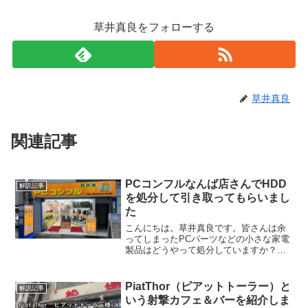
草井真良をフォローする
草井真良
関連記事
PCコンフルなんば店さんでHDD
解説記事
を処分して引き取ってもらいまし
た
こんにちは。草井真良です。皆さんは余
ってしまったPCパーツなどの小さな家電
製品はどうやって処分していますか？直
接普通ゴミに出すのは若干もったいない
し、大抵はお住まいの自治体に相談して
くださいとネットで調べても出てくるで
PiatThor（ピアットトーラー）と
解説記事
しょう。実は役所には大...
いう射撃カフェ＆バーを紹介しま