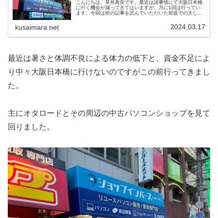
こんにちは。草井真良です。最近は諸事情にて大阪日本橋
に行く機会が減ってきてはいますが、月に1回は行ってい
ます。今回は前の記事を読んでいただいた前提での大した
記事ではないんですが、気になる変化があったのでメモ代
わりに記事を書きました。早速本題...
2024.03.17
kusaimara.net
最近は暑さと体調不良による体力の低下と、資金不足によ
り中々大阪日本橋に行けないのですがこの前行ってきまし
た。
主にオタロードとその周辺の中古パソコンショップを見て
回りました。