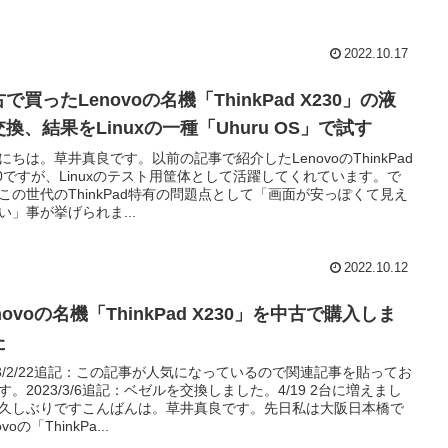
2022.10.17
で買ったLenovoの名機「ThinkPad X230」の液
換、結果をLinuxの一種「Uhuru OS」で試す
にちは。草井真良です。以前の記事で紹介したLenovoのThinkPad
30ですが、Linuxのテスト用筐体として活躍してくれています。で
この世代のThinkPad特有の問題点として「画面が安っぽくて見え
い」事が挙げられま...
2022.10.12
novoの名機「ThinkPad X230」を中古で購入しま
た
23/2/22追記：この記事が人気になっているので関連記事を貼ってお
す。2023/3/6追記：ベゼルを交換しました。4/19 2台に増えまし
久しぶりですこんばんは。草井真良です。先日私は大阪日本橋で
ovoの「ThinkPa...