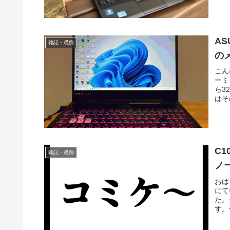
AS
雑記・愚痴
の
こん
ーミ
ら3
はそ
C
雑記・愚痴
ノー
おは
にて
た。
す。