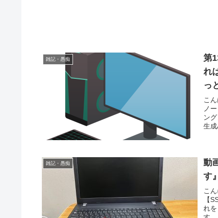
第
雑記・愚痴
れ
っ
こん
ノー
ング
生成
動画
雑記・愚痴
す
こん
【S
れを
す。