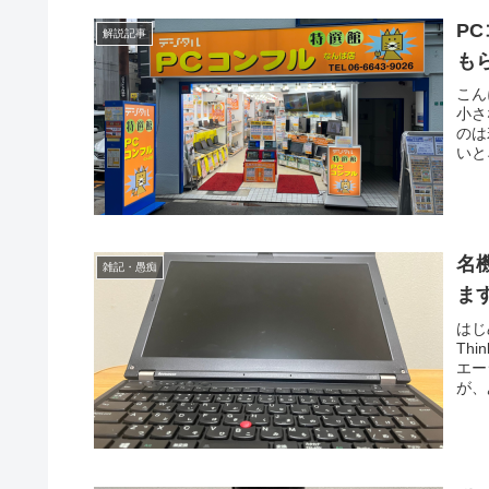
P
解説記事
も
こん
小さ
のは
いと
名機
雑記・愚痴
ま
はじ
Th
エー
が、