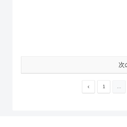
次
前
1
…
へ