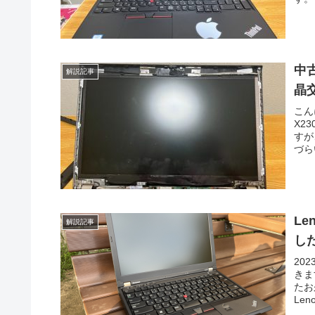
中古
解説記事
晶交
こん
X2
すが
づら
Le
解説記事
し
20
きま
たお
Len