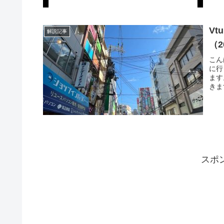
V
解説記事
（2
こん
に行
ます
きま
スポ