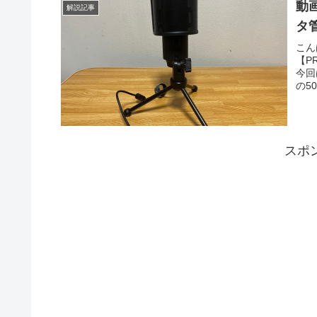
動画
解説記事
タ
こん
【PR
今回
の500
スポ