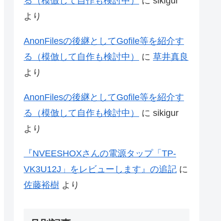
る（模倣して自作も検討中）
に
sikigur
より
AnonFilesの後継としてGofile等を紹介す
る（模倣して自作も検討中）
に
草井真良
より
AnonFilesの後継としてGofile等を紹介す
る（模倣して自作も検討中）
に
sikigur
より
『NVEESHOXさんの電源タップ「‎TP-
VK3U12J」をレビューします』の追記
に
佐藤裕樹
より