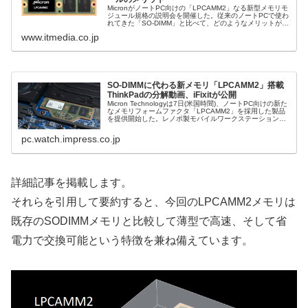
MicronがノートPC向けの「LPCAMM2」なる新型メモリモ
ジュール規格の説明会を開催した。従来のノートPCで使わ
れてきた「SO-DIMM」と比べて、どのようなメリットがあ
るのだろうか。
www.itmedia.co.jp
SO-DIMMに代わる新メモリ「LPCAMM2」搭載
ThinkPadの分解動画、iFixitが公開
Micron Technologyは7日(米国時間)、ノートPC向けの新た
なメモリフォームファクタ「LPCAMM2」を採用した製品
を提供開始した。レノボ製モバイルワークステーション
「ThinkPad P1 Gen 7」が初の採用製品となって...
pc.watch.impress.co.jp
詳細記事を掲載します。
それらを引用して要約すると、今回のLPCAMM2メモリは
既存のSODIMMメモリと比較して薄型で高速、そして省
電力で交換可能という特徴を兼ね備えています。