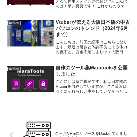
える防弾ホスティングの見分け方こんば
んは！草井真良です！ これからのウェブ
開発の計画について意見を求む こんにち
は。草井真良です。 誕生日を迎えたので
動画投稿と最近のサーバについての悩み
Vtuberが伝える大阪日本橋の中古
解説記事
の吐露 こん...
パソコンのトレンド（2024年6月
まで）
こんにちは。前回の記事はこちらになり
ます。最近は暑さと体調不良による体力
の低下と、資金不足により中々大阪日本
橋に行けないのですがこの前行ってきま
した。主にオタロードとその周辺の中古
パソコンショップを見て回りました。そ
自作のツール集Maratoolsを公開
解説記事
うして見ていった感想とし...
しました
こんにちは草井真良です。私は日本橋の
Vtuberを自称していますが、ここ最近は
ろくにそれらしい事をしていなかったの
で自作のツールサービスを公開しまし
た。この中に大阪日本橋のPC情報に関す
る情報提供サービスがあります。色々ツ
ールがあると思いま...
余ったVPSのリソースをDockerで活用し