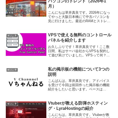
パソコンのトレンド（2026年1
月）
こんにちは草井真良です。2026年になっ
てやっと大阪日本橋にて中古パソコンを
見に行けました。最近のRAMとストレー
ジとグラフィックボードの高騰は著しい
ですね。初心者バイバイじゃないです
か。店内の写真は載せられないのです
VPSで使える無料のコントロール
解説記事
が、ドスパラの3Fの中...
パネルを紹介します
お久しぶりです！草井真良です！ここ数
日間、私はサーバ会社からVPSを契約し
て遊び呆けていました。VPSって何？と
いう人は下の解説記事をお読みくださ
い。要するに安価にちょっとした専用の
サーバが借りれたりすると言って良いで
私の掲示板の機能について3つの
解説記事
しょう。レンタルサーバ...
説明
こんばんは。草井真良です。アドバイス
を受けて今回は前回作った掲示板の機能
紹介をしたいと思います。ベースは
YakumoBBSという5ch風掲示板スクリプ
トを改造して使っています。2枚の画像で
説明します。まずは1枚目。①スマホに対
Vtuberが教える防弾ホスティン
解説記事
応（レスポンシ...
グ・LyraHostingの紹介
こんにちは。草井真良です。Vtuberが教