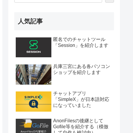
人気記事
匿名でのチャットツール
「Session」を紹介します
兵庫三宮にある各パソコン
ショップを紹介します
チャットアプリ
「SimpleX」が日本語対応
になっていました
AnonFilesの後継として
Gofile等を紹介する（模倣
して自作も検討中）