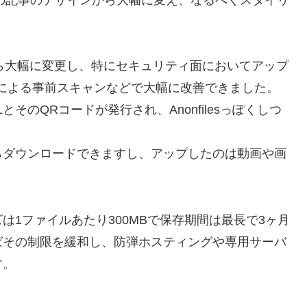
考に、前の記事のデザインから大幅に変え、なるべくスタイリ
がら大幅に変更し、特にセキュリティ面においてアップ
ルによる事前スキャンなどで大幅に改善できました。
そのQRコードが発行され、Anonfilesっぽくしつ
らダウンロードできますし、アップしたのは動画や画
1ファイルあたり300MBで保存期間は最長で3ヶ月
ばその制限を緩和し、防弾ホスティングや専用サーバ
す。