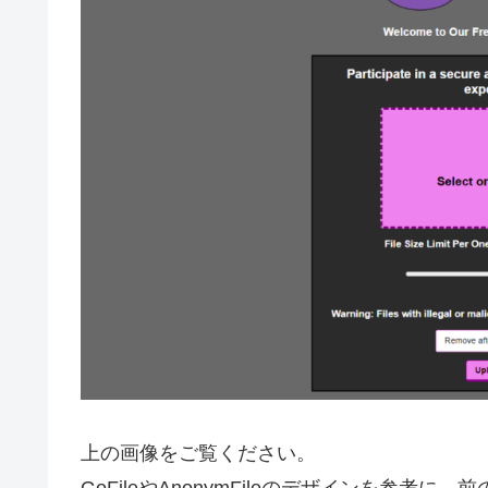
上の画像をご覧ください。