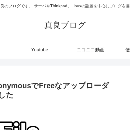
井真良のブログです。 サーバやThinkpad、Linuxの話題を中心にブログ
真良ブログ
Youtube
ニコニコ動画
便
onymousでFreeなアップローダ
ました