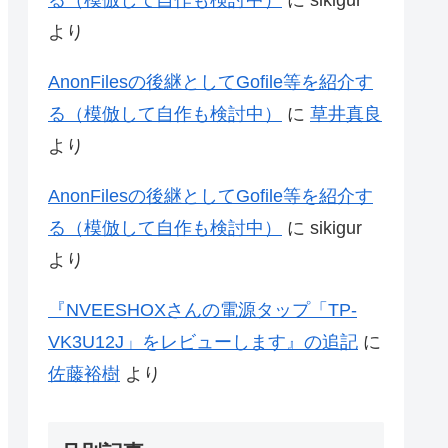
る（模倣して自作も検討中）
に
sikigur
より
AnonFilesの後継としてGofile等を紹介す
る（模倣して自作も検討中）
に
草井真良
より
AnonFilesの後継としてGofile等を紹介す
る（模倣して自作も検討中）
に
sikigur
より
『NVEESHOXさんの電源タップ「‎TP-
VK3U12J」をレビューします』の追記
に
佐藤裕樹
より