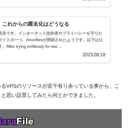
が閉鎖、これからの匿名化はどうなる
真良です。インターネット技術者やプライバシーを守りた
イトの一つ、Anonfilesが閉鎖されたようです。以下は公
trying endlessly for two ...
2023.08.18
るVPSのリソースが若干有り余っている事から、こ
？と思い設置してみたら何とかできました。