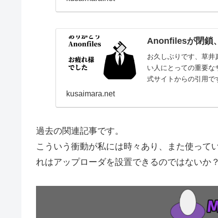
Anonfiles
お久しぶりです、草井
い人にとっての重要なサ
式サイトからの引用です。After 
kusaimara.net
過去の関連記事です。
こういう衝動が私には時々あり、また使ってい
れはアップローダを設置できるのではないか