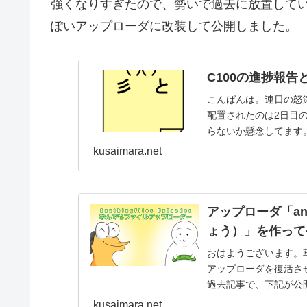
強くなりすぎたので、勢いで過去に放置していたア
ぽいアップローダに改装して公開しました。
C100の進捗報
こんばんは。連日の怒
配置されたのは2日目
らないか懸念してます
目の分の下書きが大体..
kusaimara.net
アップローダ「any
ょう）」を作って
おはようございます。
アップローダを復活さ
過去記事で、下記が公
作ったものを少し改良..
kusaimara.net