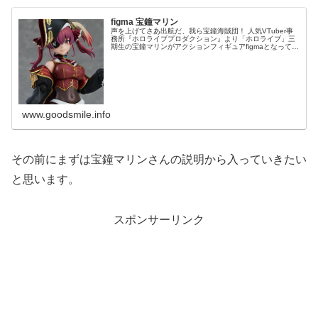
figma 宝鐘マリン
声を上げてさあ出航だ、我ら宝鐘海賊団！ 人気VTuber事
務所『ホロライブプロダクション』より「ホロライブ」三
期生の宝鐘マリンがアクションフィギュアfigmaとなって登
場！ 表情は、「ウィンク顔」「発情顔」「落ち込み顔」
「見開き顔」の4種を...
www.goodsmile.info
その前にまずは宝鐘マリンさんの説明から入っていきたい
と思います。
スポンサーリンク