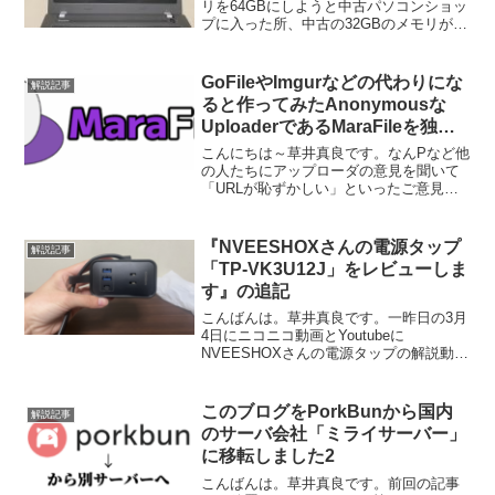
リを64GBにしようと中古パソコンショッ
プに入った所、中古の32GBのメモリが
11000円→13000円と約2割増になってい
て買う気が消し飛んだ草井真良です。今
回はLenovoのパソコンのブランドの1
GoFileやImgurなどの代わりにな
解説記事
つ、...
ると作ってみたAnonymousな
UploaderであるMaraFileを独立
したサービス「marafile.cc」にし
こんにちは～草井真良です。なんPなど他
ました
の人たちにアップローダの意見を聞いて
「URLが恥ずかしい」といったご意見を
頂いた事を受けてドメインを新しく取
得、MaraFileを独立したアップローダと
して機能させる事にしました。今までは
『NVEESHOXさんの電源タップ
解説記事
ドメイン代をケ...
「‎TP-VK3U12J」をレビューしま
す』の追記
こんばんは。草井真良です。一昨日の3月
4日にニコニコ動画とYoutubeに
NVEESHOXさんの電源タップの解説動画
を投稿しました。動画の投稿後に
NVEESHOXのサポートさんからお話をお
聞きしたので追記します。動画内で電源
このブログをPorkBunから国内
解説記事
タップに付属して...
のサーバ会社「ミライサーバー」
に移転しました2
こんばんは。草井真良です。前回の記事