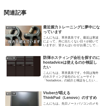
関連記事
最近握力トレーニングに夢中にな
解説記事
っています
こんにちは、草井真良です。最近は寒波
によって、外に出たくない日々が続いて
いますが、皆さんはいかがお過ごしでし
ょうか？私は健康維持のため、たまに外
で体を動かしていますが寒すぎて外に出
たくないです。それでも体力は維持して
防弾ホスティング会社を探すのに
解説記事
いたいので、何かできない...
hostadviceは使えるのか検証し
たい
こんにちは、草井真良です。今回は海外
のホスティング会社のレビューサイト
「hostadvice」の紹介と検証をしたいと
思います。はじめにまずhostadviceにつ
いて簡単に説明しますと、一言で言えば
全世界のほぼ全てのホスティング会社を
Vtuberが唱える
解説記事
網羅し...
ThinkPad（Lenovo）のすすめ
こんにちは。先日ノートパソコンのメモ