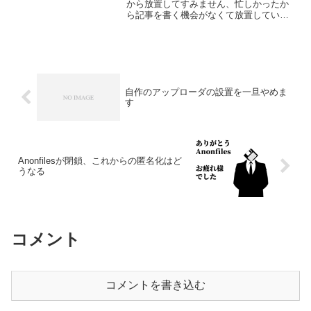
から放置してすみません、忙しかったか
ら記事を書く機会がなくて放置していま
した。はじめに前回の記事はこちらにな
ります。Porkbunさんからミライサーバー
さんにブログの内容を移転しました。今
回はそれでトラブ...
自作のアップローダの設置を一旦やめま
す
Anonfilesが閉鎖、これからの匿名化はど
うなる
コメント
コメントを書き込む