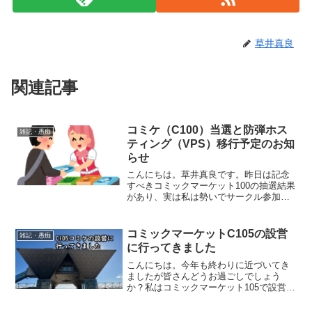
草井真良
関連記事
コミケ（C100）当選と防弾ホス
雑記・愚痴
ティング（VPS）移行予定のお知
らせ
こんにちは。草井真良です。昨日は記念
すべきコミックマーケット100の抽選結果
があり、実は私は勢いでサークル参加を
申し込んだんですが、当選していまし
た。それで冷静になってみたら、今に至
るまで色々な人に迷惑をかけてきてしま
コミックマーケットC105の設営
雑記・愚痴
ったので辞退しようとも...
に行ってきました
こんにちは。今年も終わりに近づいてき
ましたが皆さんどうお過ごしでしょう
か？私はコミックマーケット105で設営の
お手伝いをしてきました。コミケ開催前
の東京ビッグサイトです。開催の前日だ