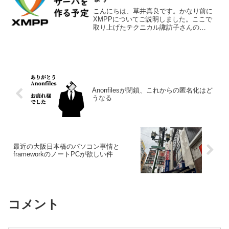
こんにちは、草井真良です。かなり前に
XMPPについてご説明しました。ここで
取り上げたテクニカル諏訪子さんの
XMPPのチャットルームが5月には閉鎖予
定だとの事で、代わりのXMPPを立てよ
うと思っています。XMPPサーバの立て
方については日本語...
Anonfilesが閉鎖、これからの匿名化はど
うなる
最近の大阪日本橋のパソコン事情と
frameworkのノートPCが欲しい件
コメント