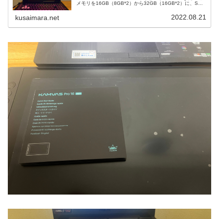
メモリを16GB（8GB*2）から32GB（16GB*2）に、SSD
を500GB→1TBへと増強しました。今回はその方法を私の
実体験とい...
2022.08.21
kusaimara.net