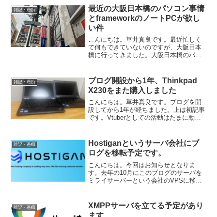
というのに結構人がいました（とは言っ
最近の大阪日本橋のパソコン事情
雑記・愚痴
ても本番程ではないので...
とframeworkのノートPCが欲し
い件
こんにちは。草井真良です。最近忙しく
て何もできていないのですが、大阪日本
橋に行ってきました。大阪日本橋のパソ
コン事情いつもと変わりない感じでした
が、ショップインバースさんは以前に大
阪の最高気温に応じて値引きをするとい
ブログ開設から1年、Thinkpad
雑記・愚痴
うセールを行ったので、店...
X230をまた購入しました
こんにちは。草井真良です。ブログを開
設してから1年が経ちました。上は初記事
です。Vtuberとしての活動はたまに動画
投稿をする程度であまりやれていません
が、ブログは一時期短期間で連続投稿す
るくらいには夢中になれています。継続
Hostiganというサーバ会社にブ
雑記・愚痴
は力なりと言いま...
ログを移転予定です。
こんにちは。今回はお知らせとなりま
す。去年の10月にこのブログのサーバを
ミライサーバーという会社のVPSに移転
しましたが、最近になってここの回線の
速度が10Mbps（ケーブルテレビと同じ速
度）で、これはどうしようもないという
XMPPサーバを立てる予定があり
雑記・愚痴
事を知ったのでよ...
ます