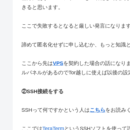
きると思います。
ここで失敗するとなると厳しい発言になりま
諦めて匿名化せずに申し込むか、もっと知識
ここから先は
VPS
を契約した場合の話になり
ルパネルがあるのでTor越しに使えば以後の
②SSH接続をする
SSHって何ですかという人は
こちら
をお読み
ここでは
TeraTerm
というSSHソフトを使って