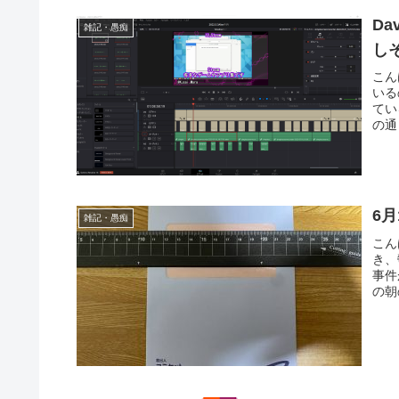
Da
雑記・愚痴
し
こん
いる
てい
の通り
6
雑記・愚痴
こん
き、
事件
の朝