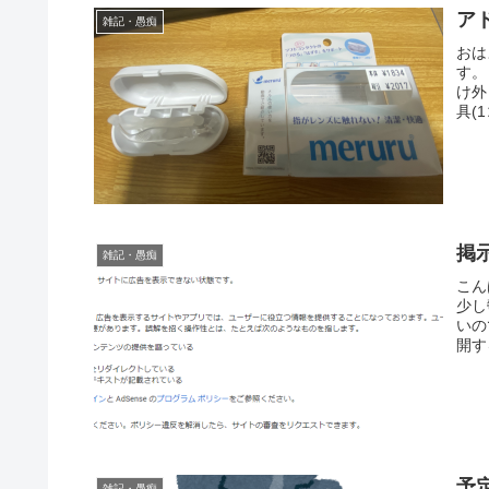
ア
雑記・愚痴
おは
す。
け外
具(1
掲
雑記・愚痴
こん
少し
いの
開す
予
雑記・愚痴