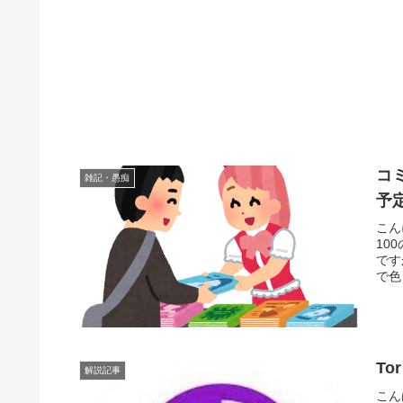
コ
雑記・愚痴
予
こん
10
です
で色
To
解説記事
こん