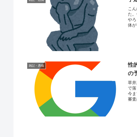
こん
た。
やろ
体が
性
雑記・愚痴
の
草井
で落
今ま
審査