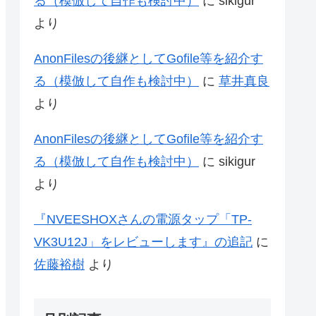
る（模倣して自作も検討中）
に
sikigur
より
AnonFilesの後継としてGofile等を紹介す
る（模倣して自作も検討中）
に
草井真良
より
AnonFilesの後継としてGofile等を紹介す
る（模倣して自作も検討中）
に
sikigur
より
『NVEESHOXさんの電源タップ「‎TP-
VK3U12J」をレビューします』の追記
に
佐藤裕樹
より