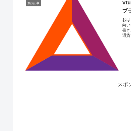
Vt
解説記事
ブラ
おは
向い
書き
通貨
スポ