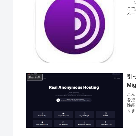
ード
こで
ペー
引っ
解説記事
Mi
こん
を控
性能
りま