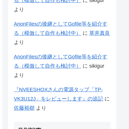
る（模倣して自作も検討中）
に
sikigur
より
AnonFilesの後継としてGofile等を紹介す
る（模倣して自作も検討中）
に
草井真良
より
AnonFilesの後継としてGofile等を紹介す
る（模倣して自作も検討中）
に
sikigur
より
『NVEESHOXさんの電源タップ「‎TP-
VK3U12J」をレビューします』の追記
に
佐藤裕樹
より