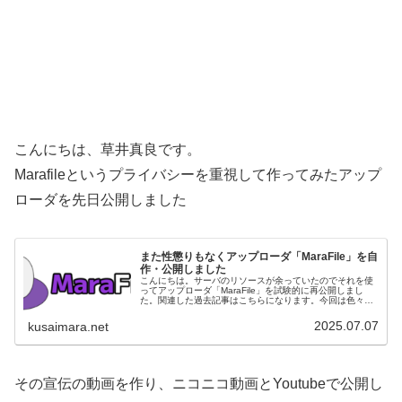
こんにちは、草井真良です。
Marafileというプライバシーを重視して作ってみたアップ
ローダを先日公開しました
また性懲りもなくアップローダ「MaraFile」を自
作・公開しました
こんにちは。サーバのリソースが余っていたのでそれを使
ってアップローダ「MaraFile」を試験的に再公開しまし
た。関連した過去記事はこちらになります。今回は色々と
改良して、オブジェクトストレージにファイルを置けるよ
うにする事で安価にアップロ...
2025.07.07
kusaimara.net
その宣伝の動画を作り、ニコニコ動画とYoutubeで公開し