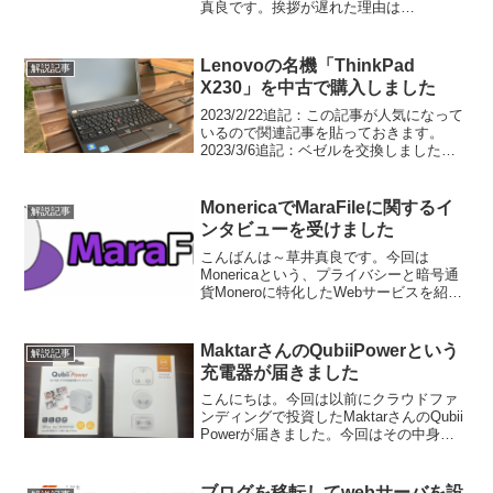
真良です。挨拶が遅れた理由は
Wordpressから移転させたBloggerの記事
をまたWordpressに移し替えたのが原因
です。こんな記事まで書いておいてブロ
Lenovoの名機「ThinkPad
解説記事
グを移し...
X230」を中古で購入しました
2023/2/22追記：この記事が人気になって
いるので関連記事を貼っておきます。
2023/3/6追記：ベゼルを交換しました。
4/19 2台に増えましたお久しぶりですこ
んばんは。草井真良です。先日私は大阪
日本橋でLenovoの「ThinkPa...
MonericaでMaraFileに関するイ
解説記事
ンタビューを受けました
こんばんは～草井真良です。今回は
Monericaという、プライバシーと暗号通
貨Moneroに特化したWebサービスを紹介
しているサイトでインタビューを受けて
きました。この記事ではインタビューの
和訳を掲載しようと思います。以下がそ
MaktarさんのQubiiPowerという
解説記事
の和訳です。...
充電器が届きました
こんにちは。今回は以前にクラウドファ
ンディングで投資したMaktarさんのQubii
Powerが届きました。今回はその中身の
説明をしたいと思います。届いた箱で
す。早期支援のおまけで海外コンセント
の変換器も付いてきました。中身はそれ
ブログを移転してwebサーバを設