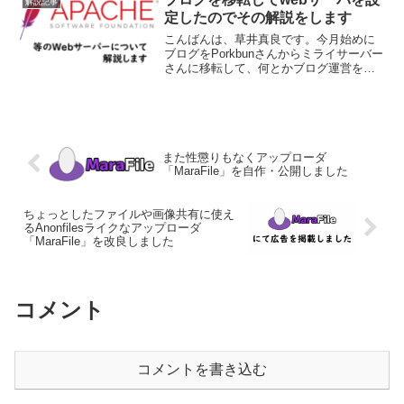
解説記事
ぞれ以下...
定したのでその解説をします
こんばんは、草井真良です。今月始めに
ブログをPorkbunさんからミライサーバー
さんに移転して、何とかブログ運営を安
定させております。今回はこのブログの
根幹を担うWebサーバについて解説した
いと思います。Webサーバとは？Webサ
ーバ（ー）...
また性懲りもなくアップローダ
「MaraFile」を自作・公開しました
ちょっとしたファイルや画像共有に使え
るAnonfilesライクなアップローダ
「MaraFile」を改良しました
コメント
コメントを書き込む