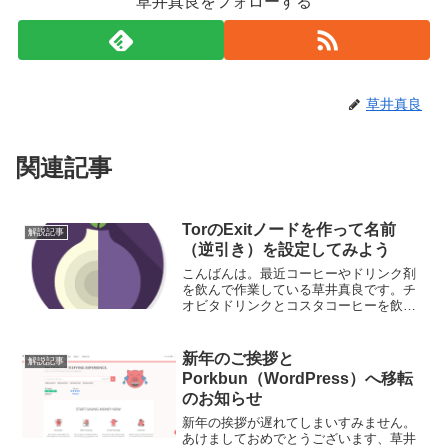
草井真良をフォローする
草井真良
関連記事
TorのExitノードを作って名前
解説記事
（逆引き）を設定してみよう
こんばんは。最近コーヒーやドリンク剤
を飲んで作業している草井真良です。チ
オビタドリンクとコスタコーヒーを飲ん
で気合を入れて書いています。
(function(b,c,f,g,a,d,e)
{b.MoshimoAffiliateObject=a;...
新年のご挨拶と
解説記事
Porkbun（WordPress）へ移転
のお知らせ
新年の挨拶が遅れてしまいすみません。
あけましておめでとうございます、草井