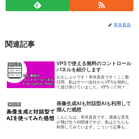
草井真良
関連記事
VPSで使える無料のコントロール
解説記事
パネルを紹介します
お久しぶりです！草井真良です！ここ数
日間、私はサーバ会社からVPSを契約し
て遊び呆けていました。VPSって何？と
いう人は下の解説記事をお読みくださ
い。要するに安価にちょっとした専用の
サーバが借りれたりすると言って良いで
画像生成AIも対話型AIも利用して
解説記事
しょう。レンタルサーバ...
掴んだ感想
こんにちは、草井真良です。過激な意見
が飛び交うAI関連ですが、私はどちらも
利用してみています。こういう記事も過
去に書きました。画像生成AIや対話型AI
をしばらく使ってみた感想を書きます。