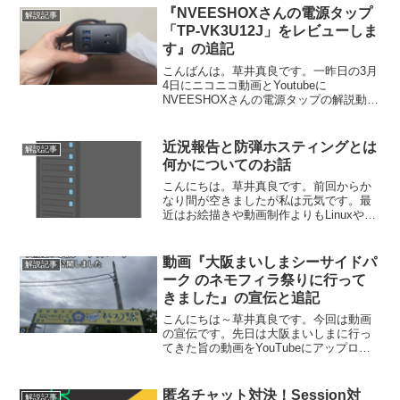
そもそもAIとは？調べてみると決まった
『NVEESHOXさんの電源タップ
解説記事
定義はないそうで...
「‎TP-VK3U12J」をレビューしま
す』の追記
こんばんは。草井真良です。一昨日の3月
4日にニコニコ動画とYoutubeに
NVEESHOXさんの電源タップの解説動画
を投稿しました。動画の投稿後に
NVEESHOXのサポートさんからお話をお
聞きしたので追記します。動画内で電源
近況報告と防弾ホスティングとは
解説記事
タップに付属して...
何かについてのお話
こんにちは。草井真良です。前回からか
なり間が空きましたが私は元気です。最
近はお絵描きや動画制作よりもLinuxやそ
れを使ったサーバいじりで忙しいです。
つい最近知ったんですが、以前の記事で
紹介した防弾ホスティング会社について
動画『大阪まいしまシーサイドパ
解説記事
ですが、DMCA ...
ーク のネモフィラ祭りに行って
きました』の宣伝と追記
こんにちは～草井真良です。今回は動画
の宣伝です。先日は大阪まいしまに行っ
てきた旨の動画をYouTubeにアップロー
ドしました。その際の記事と一緒に掲載
します。これです。短い動画で下記の施
設、大阪まいしまシーサイドパークの紹
匿名チャット対決！Session対
解説記事