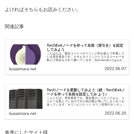
よければそちらもお読みください。
関連記事
TorのExitノードを作って名前（逆引き）を設定
してみよう
こんばんは。最近コーヒーやドリンク剤を飲んで作業して
いる草井真良です。チオビタドリンクとコスタコーヒーを
飲んで気合を入れて書いています。(function(b,c,f,g,a,d,e)
{b.MoshimoAffiliateObject=a;...
2022.06.07
kusaimara.net
Torのノードを更新してみよう（続・TorのExitノ
ードを作って名前を設定してみ よう）
こんにちは。草井真良です。最近暑さにうだっており、コ
ーヒーを飲んでいるのですが余計喉が渇いてしまう日々を
送っています。キリンビバレッジ キリン世界のキッチンか
らソルティライチ５００Ｐposted with カエレバ楽天市場
AmazonYah...
2022.06.20
kusaimara.net
参考にしたサイト様