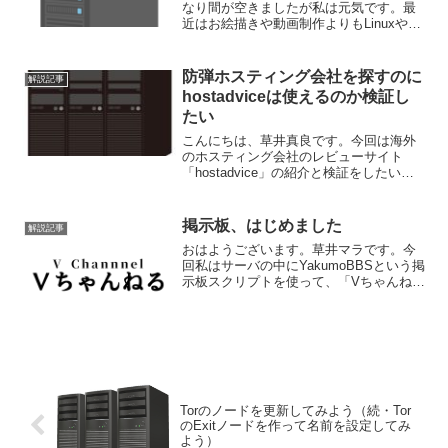
なり間が空きましたが私は元気です。最
近はお絵描きや動画制作よりもLinuxやそ
れを使ったサーバいじりで忙しいです。
つい最近知ったんですが、以前の記事で
紹介した防弾ホスティング会社について
防弾ホスティング会社を探すのに
解説記事
ですが、DMCA ...
hostadviceは使えるのか検証し
たい
こんにちは、草井真良です。今回は海外
のホスティング会社のレビューサイト
「hostadvice」の紹介と検証をしたいと
思います。はじめにまずhostadviceにつ
いて簡単に説明しますと、一言で言えば
全世界のほぼ全てのホスティング会社を
掲示板、はじめました
解説記事
網羅し...
おはようございます。草井マラです。今
回私はサーバの中にYakumoBBSという掲
示板スクリプトを使って、「Vちゃんね
る」という掲示板を創設しました。何故
こういう掲示板方式にしたかと言います
と、Vtuberの主なプラットフォームは
Youtub...
Torのノードを更新してみよう（続・Tor
のExitノードを作って名前を設定してみ
よう）