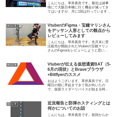
こんにちは。草井真良です。最近は諸事
情にて大阪日本橋に行く機会が減ってき
てはいますが、月に1回は行っています。
今回は前の記事を読んでいただいた前提
での大した記事ではないんですが、気に
なる変化があったのでメモ代わりに記事
VtuberのFigma・宝鐘マリンさん
解説記事
を書きました。早速本題...
をデッサン人形としての観点から
レビューしてみます
こんにちは。草井真良です。先月末に受
注販売が開始されたVtuberの宝鐘マリン
さんのFigmaをレビューしようと思いま
す。その前にまずは宝鐘マリンさんの説
明から入っていきたいと思います。宝鐘
マリンとは？宝石、宝、お金が大好き
Vtuberが伝える仮想通貨BAT（5-
解説記事
で、海賊になって...
6月の現状）とBraveブラウザ
+Bitflyerのススメ
おはようございます。草井真良です。日
曜日の朝に早起きできて気が向いたの
で、仮面ライダーリバイスが始まる時間
（9時）までに記事を書きあげてみようと
思います。（現在7時54分）さて、皆さん
は仮想通貨というのをご存知だと思いま
近況報告と防弾ホスティングとは
解説記事
すが、その中でベーシ...
何かについてのお話
こんにちは。草井真良です。前回からか