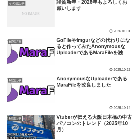
謹賀新年・2026年もよろしくお
その他記事
願いします
2026.01.01
GoFileやImgurなどの代わりにな
解説記事
ると作ってみたAnonymousな
UploaderであるMaraFileを独立
したサービス「marafile.cc」にし
ました
2025.10.22
AnonymousなUploaderである
解説記事
MaraFileを改良しました
2025.10.14
Vtuberが伝える大阪日本橋の中古
解説記事
パソコンのトレンド（2025年10
月）