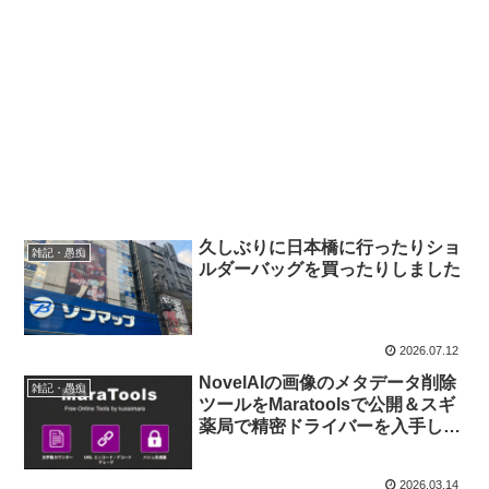
久しぶりに日本橋に行ったりショ
雑記・愚痴
ルダーバッグを買ったりしました
2026.07.12
NovelAIの画像のメタデータ削除
雑記・愚痴
ツールをMaratoolsで公開＆スギ
薬局で精密ドライバーを入手しま
した
2026.03.14