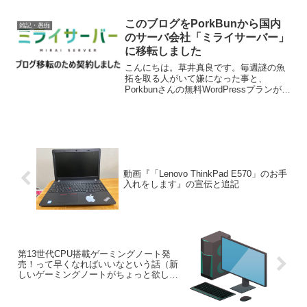
も良いです。それにしてもGoogleアドセ
ンスの審査は厳しいですね。大分前にも
このブログをPorkBunから国内
雑記・愚痴
申し込んだ事がある...
のサーバ会社「ミライサーバー」
に移転しました
こんにちは。草井真良です。毎週謎の魚
拓を取る人がいて嫌になった事と、
Porkbunさんの無料WordPressプランが無
くなる事を受けて、Porkbunさんでドメイ
ンを取り直して、国内にあるサーバ会社
「ミライサーバー」さんからVPSを借り
る...
動画『「Lenovo ThinkPad E570」のお手
入れをします』の宣伝と追記
第13世代CPU搭載ゲーミングノート発
売！って早くなればいいなという話（新
しいゲーミングノートがちょっと欲し
い）