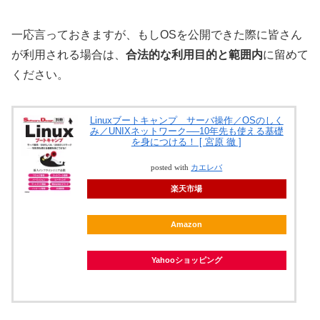
一応言っておきますが、もしOSを公開できた際に皆さん
が利用される場合は、
合法的な利用目的と範囲内
に留めて
ください。
Linuxブートキャンプ サーバ操作／OSのしく
み／UNIXネットワーク──10年先も使える基礎
を身につける！ [ 宮原 徹 ]
posted with
カエレバ
楽天市場
Amazon
Yahooショッピング