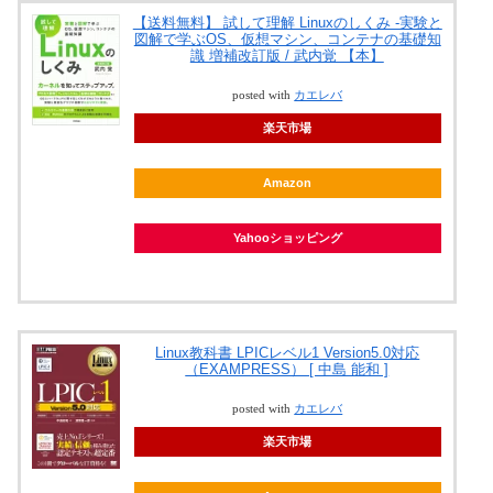
【送料無料】 試して理解 Linuxのしくみ -実験と
図解で学ぶOS、仮想マシン、コンテナの基礎知
識 増補改訂版 / 武内覚 【本】
posted with
カエレバ
楽天市場
Amazon
Yahooショッピング
Linux教科書 LPICレベル1 Version5.0対応
（EXAMPRESS） [ 中島 能和 ]
posted with
カエレバ
楽天市場