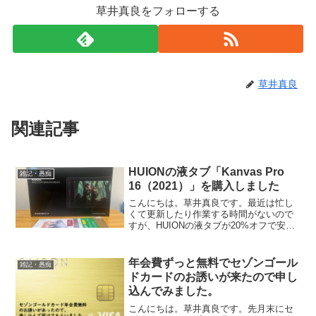
草井真良をフォローする
草井真良
関連記事
HUIONの液タブ「Kanvas Pro
雑記・愚痴
16（2021）」を購入しました
こんにちは。草井真良です。最近は忙し
くて更新したり作業する時間がないので
すが、HUIONの液タブが20%オフで安く
なっていたので買いました。
(function(b,c,f,g,a,d,e)
{b.MoshimoAffiliateObject=...
年会費ずっと無料でセゾンゴール
雑記・愚痴
ドカードのお誘いが来たので申し
込んでみました。
こんにちは。草井真良です。先月末にセ