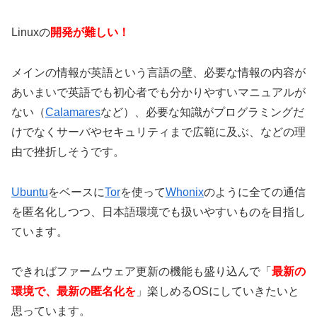
Linuxの
開発が難しい！
メインの情報が英語という言語の壁、必要な情報の内容が
あいまいで英語でも初心者でも分かりやすいマニュアルが
ない（
Calamares
など）、必要な知識がプログラミングだ
けでなくサーバやセキュリティまで広範に及ぶ、などの理
由で挫折しそうです。
Ubuntu
をベースに
Tor
を使って
Whonix
のように全ての通信
を匿名化しつつ、日本語環境でも扱いやすいものを目指し
ています。
できればファームウェア更新の機能も盛り込んで「
最新の
環境で、最新の匿名化を
」楽しめるOSにしていきたいと
思っています。