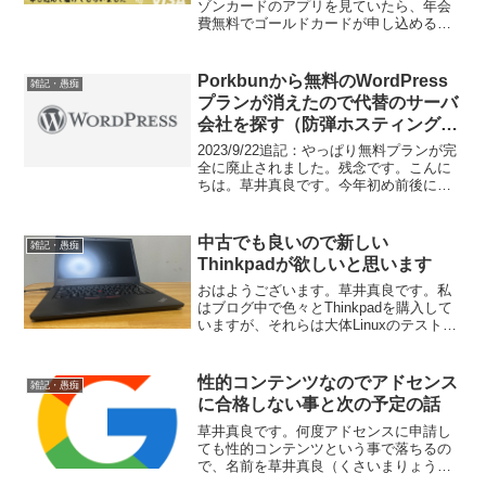
ゾンカードのアプリを見ていたら、年会
費無料でゴールドカードが申し込めると
いう特典があったので申し込んでみまし
た。そんなに多くのお金を使った覚えは
ありませんが、結構長い間セゾンカード
Porkbunから無料のWordPress
雑記・愚痴
を使っているので、それで...
プランが消えたので代替のサーバ
会社を探す（防弾ホスティングも
含む）
2023/9/22追記：やっぱり無料プランが完
全に廃止されました。残念です。こんに
ちは。草井真良です。今年初め前後にブ
ログをBloggerからPorkbunの Wordpress
に変更してから半年が経ちました。すぐ
飽きるかなー？と思いながら...
中古でも良いので新しい
雑記・愚痴
Thinkpadが欲しいと思います
おはようございます。草井真良です。私
はブログ中で色々とThinkpadを購入して
いますが、それらは大体Linuxのテスト用
に使っていて本格的な作業用としては使
ってないんですね。一応E570があるので
すが、CPUの性能的に力不足を感じる時
性的コンテンツなのでアドセンス
雑記・愚痴
が多...
に合格しない事と次の予定の話
草井真良です。何度アドセンスに申請し
ても性的コンテンツという事で落ちるの
で、名前を草井真良（くさいまりょう）
に変更しました。今まで通りの呼び方で