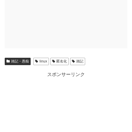
雑記・愚痴
linux
匿名化
雑記
スポンサーリンク