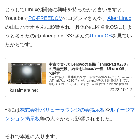
どうしてLinuxの開発に興味を持ったかと言いますと、
Youtubeで
PC-FREEDOM
のコダシマさんや、
Alter Linux
の山田ハヤオさんに影響され、具体的に匿名化OSにしよ
うと考えたのはinfoengine1337さんの
Uhuru OS
を見てい
たからです。
中古で買ったLenovoの名機「ThinkPad X230」
の液晶交換、結果をLinuxの一種「Uhuru OS」
で試す
こんにちは。草井真良です。以前の記事で紹介したLenovo
のThinkPad X230ですが、Linuxのテスト用筐体として活
躍してくれています。ですがこの世代のThinkPad特有の問
題点として「画面が安っぽくて見えづらい」事が挙げられ
2022.10.12
kusaimara.net
ま...
他には
株式会社バリューラウンジの会掲示板
や
ルイージマ
ンション掲示板
等の人々からも影響されました。
それで本題に入ります。